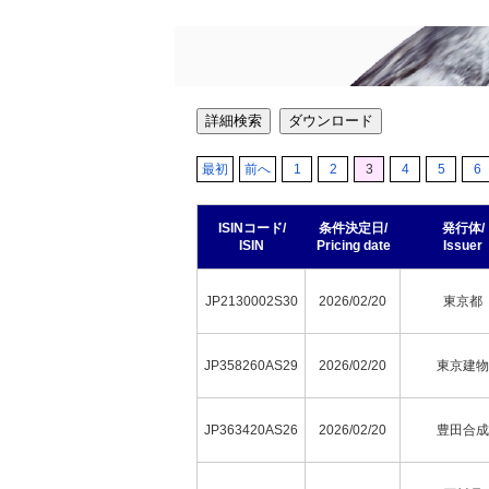
詳細検索
ダウンロード
最初
前へ
1
2
3
4
5
6
ISINコード/
条件決定日/
発行体/
ISIN
Pricing date
Issuer
JP2130002S30
2026/02/20
東京都
JP358260AS29
2026/02/20
東京建物
JP363420AS26
2026/02/20
豊田合成