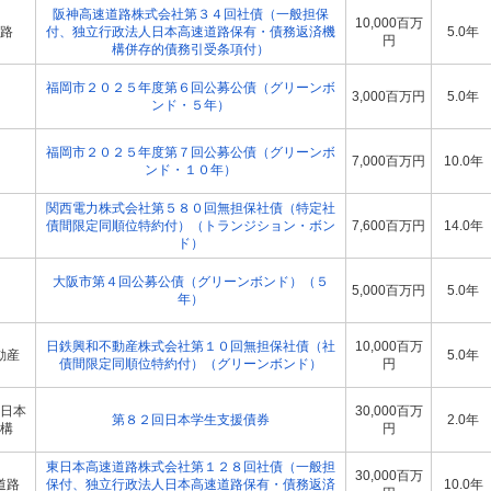
阪神高速道路株式会社第３４回社債（一般担保
10,000百万
路
付、独立行政法人日本高速道路保有・債務返済機
5.0年
円
構併存的債務引受条項付）
福岡市２０２５年度第６回公募公債（グリーンボ
3,000百万円
5.0年
ンド・５年）
福岡市２０２５年度第７回公募公債（グリーンボ
7,000百万円
10.0年
ンド・１０年）
関西電力株式会社第５８０回無担保社債（特定社
債間限定同順位特約付）（トランジション・ボン
7,600百万円
14.0年
ド）
大阪市第４回公募公債（グリーンボンド）（５
5,000百万円
5.0年
年）
日鉄興和不動産株式会社第１０回無担保社債（社
10,000百万
動産
5.0年
債間限定同順位特約付）（グリーンボンド）
円
日本
30,000百万
第８２回日本学生支援債券
2.0年
構
円
東日本高速道路株式会社第１２８回社債（一般担
30,000百万
道路
保付、独立行政法人日本高速道路保有・債務返済
10.0年