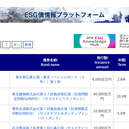
7
次へ
最後
発行額/
債券名称/
年限/
Issuance
Bond name
Term
amount
東京都公募公債（東京ソーシャルボンド（３
6,000百万円
2.8年
年））第１回
東京建物株式会社第３７回無担保社債（社債間限
40,000百万
10.0年
定同順位特約付）（サステナビリティボンド）
円
豊田合成株式会社第７回無担保社債（社債間限定
10,000百万
同順位特約付）（サステナブル＆ポジティブイン
5.0年
円
パクトボンド）
石川県令和７年度第１回公募公債（サステナビリ
10,000百万