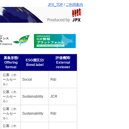
JPX_TOP
/
ご利用案内
募集形態/
評価機関/
ESG債区分/
Offering
External
Bond label
format
reviewer
公募（ホ
ールセー
Social
R&I
ル）
公募（ホ
ールセー
Sustainability
JCR
ル）
公募（ホ
ールセー
Sustainability
R&I
ル）
公募（ホ