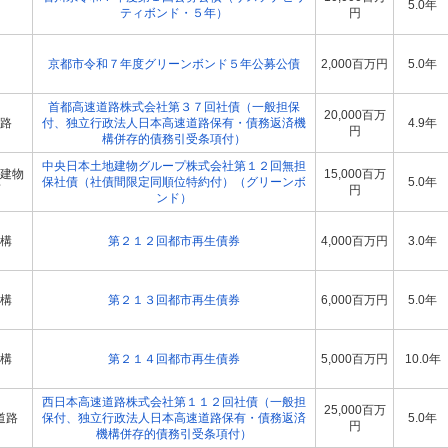
5.0年
ティボンド・５年）
円
京都市令和７年度グリーンボンド５年公募公債
2,000百万円
5.0年
首都高速道路株式会社第３７回社債（一般担保
20,000百万
路
付、独立行政法人日本高速道路保有・債務返済機
4.9年
円
構併存的債務引受条項付）
中央日本土地建物グループ株式会社第１２回無担
建物
15,000百万
保社債（社債間限定同順位特約付）（グリーンボ
5.0年
円
ンド）
構
第２１２回都市再生債券
4,000百万円
3.0年
構
第２１３回都市再生債券
6,000百万円
5.0年
構
第２１４回都市再生債券
5,000百万円
10.0年
西日本高速道路株式会社第１１２回社債（一般担
25,000百万
道路
保付、独立行政法人日本高速道路保有・債務返済
5.0年
円
機構併存的債務引受条項付）