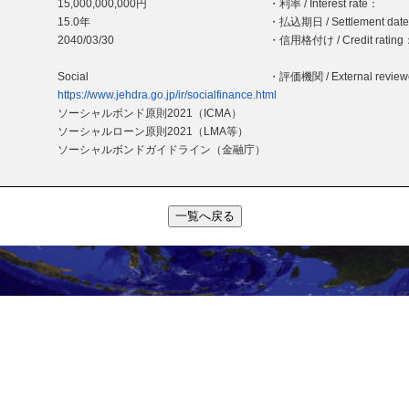
15,000,000,000円
・利率 / Interest rate：
15.0年
・払込期日 / Settlement dat
2040/03/30
・信用格付け / Credit rating
Social
・評価機関 / External revie
https://www.jehdra.go.jp/ir/socialfinance.html
ソーシャルボンド原則2021（ICMA）
ソーシャルローン原則2021（LMA等）
ソーシャルボンドガイドライン（金融庁）
一覧へ戻る