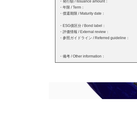
・発行額 / Issuance amount：
・年限 / Term：
・償還期限 / Maturity date：
・ESG債区分 / Bond label：
・評価情報 / External review：
・参照ガイドライン / Referred guideline：
・備考 / Other information：