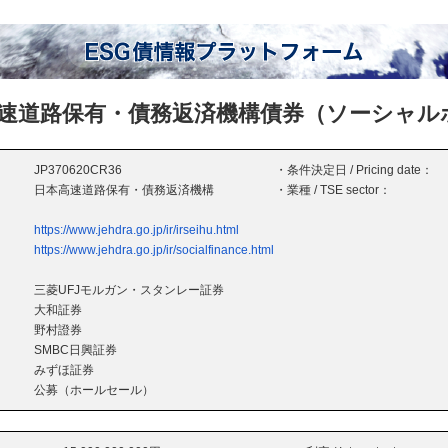
速道路保有・債務返済機構債券（ソーシャル
JP370620CR36
・条件決定日 / Pricing date：
日本高速道路保有・債務返済機構
・業種 / TSE sector：
https://www.jehdra.go.jp/ir/irseihu.html
https://www.jehdra.go.jp/ir/socialfinance.html
三菱UFJモルガン・スタンレー証券
大和証券
野村證券
SMBC日興証券
みずほ証券
公募（ホールセール）