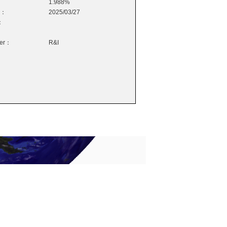
1.988%
e：
2025/03/27
：
wer：
R&I