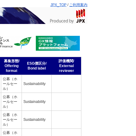
JPX_TOP
/
ご利用案内
募集形態/
評価機関/
ESG債区分/
Offering
External
Bond label
format
reviewer
公募（ホ
ールセー
Sustainability
ル）
公募（ホ
ールセー
Sustainability
ル）
公募（ホ
ールセー
Sustainability
ル）
公募（ホ