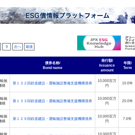
9
次へ
最後
発行額/
債券名称/
年限/
Issuance
Bond name
Term
amount
輸施
10,000百万
第１３２回鉄道建設・運輸施設整備支援機構債券
10.0年
機構
円
輸施
10,000百万
第１３３回鉄道建設・運輸施設整備支援機構債券
20.0年
機構
円
輸施
10,000百万
第１２９回鉄道建設・運輸施設整備支援機構債券
7.0年
機構
円
輸施
10,000百万