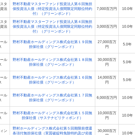
スタ
野村不動産マスターファンド投資法人第６回無担
資法
保投資法人債（特定投資法人債間限定同順位特約
7,000百万円
10.0年
付）（グリーンボンド）
スタ
野村不動産マスターファンド投資法人第４回無担
資法
保投資法人債（特定投資法人債間限定同順位特約
3,000百万円
10.0年
付）（グリーンボンド）
ール
野村不動産ホールディングス株式会社第１９回無
27,000百万
5.0年
ス
担保社債（グリーンボンド）
円
ール
野村不動産ホールディングス株式会社第１８回無
30,000百万
5.0年
ス
担保社債（グリーンボンド）
円
ール
野村不動産ホールディングス株式会社第１６回無
14,000百万
5.0年
ス
担保社債（グリーンボンド）
円
ール
野村不動産ホールディングス株式会社第１７回無
6,000百万円
10.0年
ス
担保社債（グリーンボンド）
ール
野村不動産ホールディングス株式会社第１５回無
10,000百万
10.0年
ス
担保社債（サステナビリティボンド）
円
野村ホールディングス株式会社第５回期限前償還
ィン
30,000百万
条項付無担保社債（実質破綻時免除特約及び劣後
10.0年