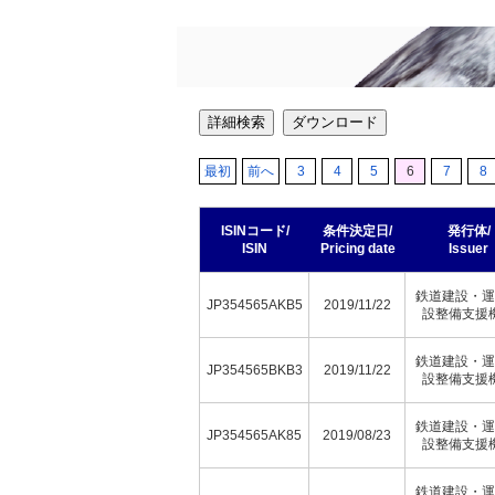
詳細検索
ダウンロード
最初
前へ
3
4
5
6
7
8
ISINコード/
条件決定日/
発行体/
ISIN
Pricing date
Issuer
鉄道建設・運
JP354565AKB5
2019/11/22
設整備支援
鉄道建設・運
JP354565BKB3
2019/11/22
設整備支援
鉄道建設・運
JP354565AK85
2019/08/23
設整備支援
鉄道建設・運