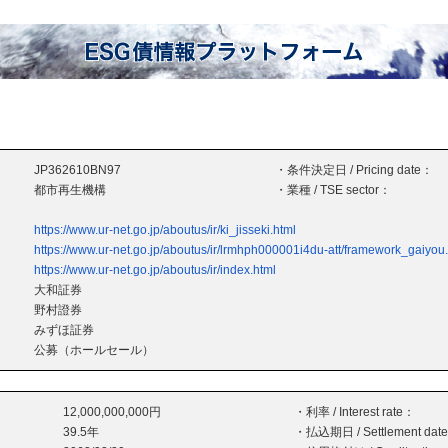
JP362610BN97
・条件決定日 / Pricing date：
都市再生機構
・業種 / TSE sector：
https://www.ur-net.go.jp/aboutus/ir/ki_jisseki.html
https://www.ur-net.go.jp/aboutus/ir/lrmhph000001i4du-att/framework_gaiyou
https://www.ur-net.go.jp/aboutus/ir/index.html
大和証券
野村證券
みずほ証券
公募（ホールセール）
12,000,000,000円
・利率 / Interest rate：
39.5年
・払込期日 / Settlement dat