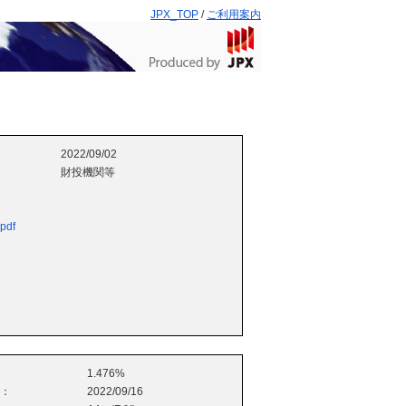
JPX_TOP
/
ご利用案内
2022/09/02
財投機関等
.pdf
1.476%
e：
2022/09/16