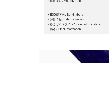
・償還期限 / Maturity date：
・ESG債区分 / Bond label：
・評価情報 / External review：
・参照ガイドライン / Referred guideline：
・備考 / Other information：