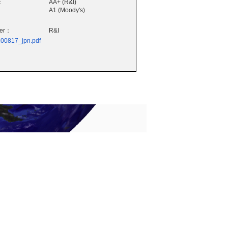
：
AA+ (R&I)
A1 (Moody's)
wer：
R&I
200817_jpn.pdf