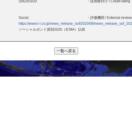
2062/03/20
・信用格付け / Credit rating
Social
・評価機関 / External revie
https://www.r-i.co.jp/news_release_sof/2020/08/news_release_sof_20
ソーシャルボンド原則2020（ICMA）以前
一覧へ戻る