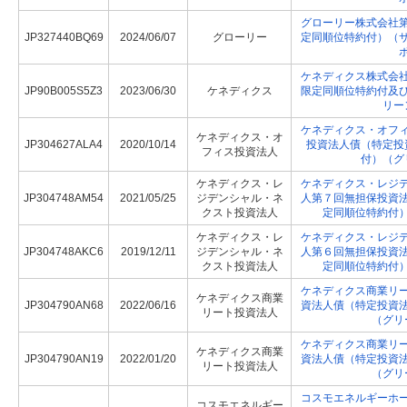
グローリー株式会社
JP327440BQ69
2024/06/07
グローリー
定同順位特約付）（
ケネディクス株式会
JP90B005S5Z3
2023/06/30
ケネディクス
限定同順位特約付及
リー
ケネディクス・オフ
ケネディクス・オ
JP304627ALA4
2020/10/14
投資法人債（特定投
フィス投資法人
付）（グ
ケネディクス・レ
ケネディクス・レジ
JP304748AM54
2021/05/25
ジデンシャル・ネ
人第７回無担保投資
クスト投資法人
定同順位特約付
ケネディクス・レ
ケネディクス・レジ
JP304748AKC6
2019/12/11
ジデンシャル・ネ
人第６回無担保投資
クスト投資法人
定同順位特約付
ケネディクス商業リ
ケネディクス商業
JP304790AN68
2022/06/16
資法人債（特定投資
リート投資法人
（グリ
ケネディクス商業リ
ケネディクス商業
JP304790AN19
2022/01/20
資法人債（特定投資
リート投資法人
（グリ
コスモエネルギーホ
コスモエネルギー