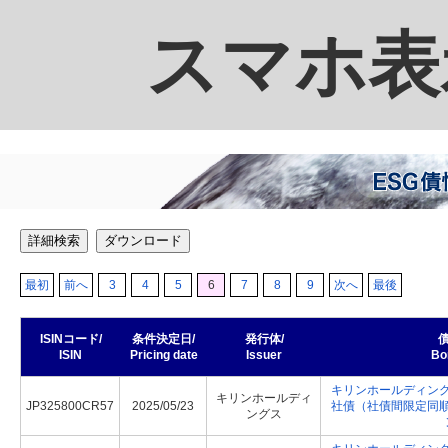
スマホ表
詳細検索
ダウンロード
最初
前へ
3
4
5
6
7
8
9
次へ
最後
ISINコード/
条件決定日/
発行体/
債
ISIN
Pricing date
Issuer
Bo
キリンホールディン
キリンホールディ
JP325800CR57
2025/05/23
社債（社債間限定同
ングス