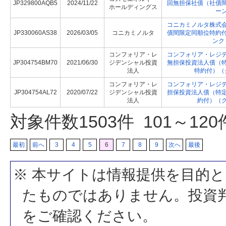
JP329800AQB5
2024/11/22
回無担保社債（社債
ホールディングス
ー
コニカミノルタ株式
JP330060AS38
2026/03/05
コニカミノルタ
債間限定同順位特約
ンク
コンフォリア・レ
コンフォリア・レジ
JP304754BM70
2021/06/30
ジデンシャル投資
無担保投資法人債（
法人
特約付）（
コンフォリア・レ
コンフォリア・レジ
JP304754AL72
2020/07/22
ジデンシャル投資
担保投資法人債（特
法人
約付）（
対象件数
1503
件 101～12
最初
前へ
3
4
5
6
7
8
9
次へ
最後
※ 本サイトは情報提供を目的
たものではありません。投資
をご確認ください。