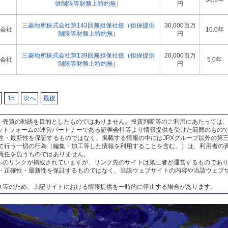
供制限等財務上特約無）
円
三菱地所株式会社第143回無担保社債（担保提供
30,000百万
会社
10.0年
制限等財務上特約無）
円
三菱地所株式会社第139回無担保社債（担保提供
20,000百万
会社
5.0年
制限等財務上特約無）
円
15
次へ
最後
、売買の勧誘を目的としたものではありません。投資判断等のご利用にあたっては
ラットフォームの運営パートナーである証券会社等より情報提供を受けた範囲のもので
性・最新性を保証するものではなく、掲載する情報の中にはJPXグループ以外の第
て行う一切の行為（編集・加工等した情報を利用することを含む。）は、利用者の責
責任を負うものではありません。
へのリンクが掲載されていますが、リンク先のサイトは第三者が運営するものであり
・正確性・最新性を保証するものではなく、当該ウェブサイトの内容や当該ウェブ
ス等のため、上記サイトにおける情報提供を一時的に停止する場合があります。