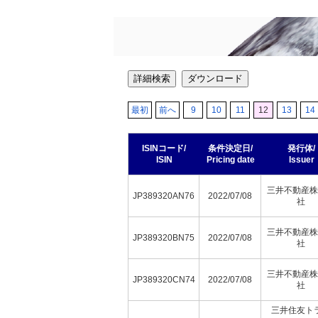
詳細検索
ダウンロード
最初
前へ
9
10
11
12
13
14
ISINコード/
条件決定日/
発行体/
ISIN
Pricing date
Issuer
三井不動産株
JP389320AN76
2022/07/08
社
三井不動産株
JP389320BN75
2022/07/08
社
三井不動産株
JP389320CN74
2022/07/08
社
三井住友ト