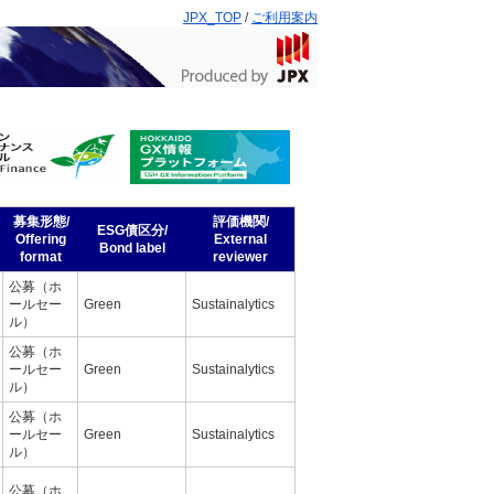
JPX_TOP
/
ご利用案内
募集形態/
評価機関/
ESG債区分/
Offering
External
Bond label
format
reviewer
公募（ホ
ールセー
Green
Sustainalytics
ル）
公募（ホ
ールセー
Green
Sustainalytics
ル）
公募（ホ
ールセー
Green
Sustainalytics
ル）
公募（ホ