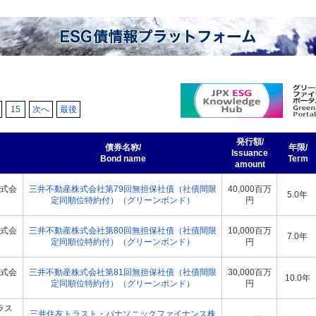
15
次へ
最後
発行額/
債券名称/
年限/
Issuance
Bond name
Term
amount
式会
三井不動産株式会社第79回無担保社債（社債間限
40,000百万
5.0年
定同順位特約付）（グリーンボンド）
円
式会
三井不動産株式会社第80回無担保社債（社債間限
10,000百万
7.0年
定同順位特約付）（グリーンボンド）
円
式会
三井不動産株式会社第81回無担保社債（社債間限
30,000百万
10.0年
定同順位特約付）（グリーンボンド）
円
ラス
三井住友トラスト・パナソニックファイナンス株