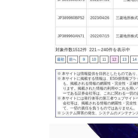
JP389960BP52
2023/04/26
三菱地所株式
JP389960AN71
2022/07/15
三菱地所株式
対象件数
1512
件 221～240件を表示中
最初
前へ
9
10
11
12
13
14
※ 本サイトは情報提供を目的としたものであり
※ 本サイトに掲載する情報は、ESG債情報プ
も、掲載される情報の網羅性・完全性・正確
ります。掲載された情報の利用やこれを用い
ーである証券会社等は、これに関わる一切の
※ 本サイトには発行体等の第三者ウェブサイト
会社等は、掲載される情報の網羅性・完全性
て、一切の責任を負うものではありません。
※ システム障害の発生、システムのメンテナン