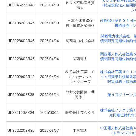
ＫＤＸ不動産投資法
ＫＤＸ不動産投資
JP304627AR48
2025/04/10
（特定投資法人債間
法人
ン
日本高速道路保
政府保証第５０９回
JP370620BR45
2025/04/09
有・債務返済機構
機構債券（
関西電力株式会社 第
JP322860AR46
2025/04/04
関西電力株式会社
債間限定同順位特約
関西電力株式会社第
JP322860BR45
2025/04/04
関西電力
債間限定同順位特約
株式会社 三菱ＵＦ
株式会社三菱ＵＦＪ
JP390290BR42
2025/04/04
Ｊフィナンシャ
１４回期限前償還条
ル・グループ
限等財務上特約
地方公共団体（共
JP2990002R38
2025/03/14
第４回グリーン
同体）
株式会社フジクラ第
JP381100AR34
2025/03/11
株式会社 フジクラ
定同順位特約付
中国電力株式会社第
JP352220BR39
2025/03/07
中国電力
（トランジショ