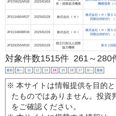
JP370620AR38
2025/03/03
有・債務返済機構
機構債券（
株式会社ＩＨＩ第５
JP313480AR37
2025/02/28
株式会社 ＩＨＩ
同順位特約付）（
株式会社ＩＨＩ第５
JP313480BR36
2025/02/28
株式会社 ＩＨＩ
同順位特約付）（
独立行政法人国際
JP329350AR30
2025/02/28
第８２回
協力機構
対象件数
1515
件 261～28
最初
前へ
11
12
13
14
15
16
17
次へ
最後
※ 本サイトは情報提供を目的
たものではありません。投資
をご確認ください。