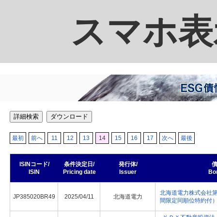
スマホ表
詳細検索
ダウンロード
最初
前へ
11
12
13
14
15
16
17
次へ
最後
ISINコード/
条件決定日/
発行体/
債
ISIN
Pricing date
Issuer
Bo
北海道電力株式会社
JP385020BR49
2025/04/11
北海道電力
間限定同順位特約付