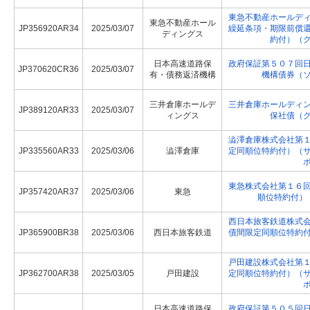
東急不動産ホールデ
東急不動産ホール
JP356920AR34
2025/03/07
繰延条項・期限前償
ディングス
約付）（
日本高速道路保
政府保証第５０７回
JP370620CR36
2025/03/07
有・債務返済機構
機構債券（
三井倉庫ホールデ
三井倉庫ホールディ
JP389120AR33
2025/03/07
ィングス
保社債（
澁澤倉庫株式会社第
JP335560AR33
2025/03/06
澁澤倉庫
定同順位特約付）（
東急株式会社第１６
JP357420AR37
2025/03/06
東急
順位特約付）
西日本旅客鉄道株式
JP365900BR38
2025/03/06
西日本旅客鉄道
債間限定同順位特約
戸田建設株式会社第
JP362700AR38
2025/03/05
戸田建設
定同順位特約付）（
日本高速道路保
政府保証第５０５回