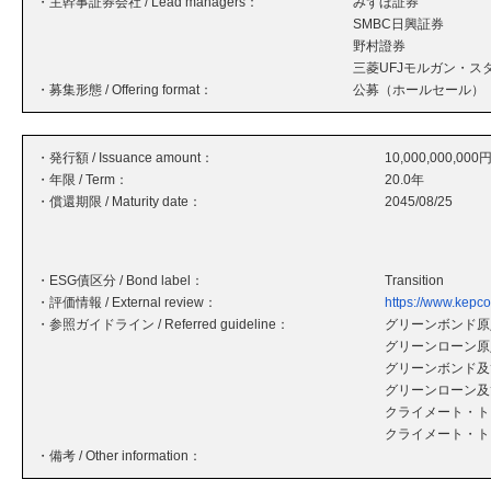
・主幹事証券会社 / Lead managers：
みずほ証券
SMBC日興証券
野村證券
三菱UFJモルガン・ス
・募集形態 / Offering format：
公募（ホールセール）
・発行額 / Issuance amount：
10,000,000,000
・年限 / Term：
20.0年
・償還期限 / Maturity date：
2045/08/25
・ESG債区分 / Bond label：
Transition
・評価情報 / External review：
https://www.kepco
・参照ガイドライン / Referred guideline：
グリーンボンド原則
グリーンローン原則
グリーンボンド及
グリーンローン及
クライメート・ト
クライメート・ト
・備考 / Other information：