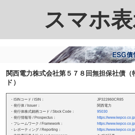
スマホ表
関西電力株式会社第５７８回無担保社債（
ド）
・ISINコード / ISIN：
JP322860CR85
・発行体 / Issuer：
関西電力
・発行体株式銘柄コード / Stock Code：
95030
・発行情報等 / Prospectus：
https://www.kepco.co.jp
・フレームワーク / Framework：
https://www.kepco.co.jp
・レポーティング / Reporting：
https://www.kepco.co.jp