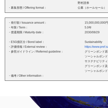
野村證券
・募集形態 / Offering format：
公募（ホールセール）
・発行額 / Issuance amount：
15,000,000,000
・年限 / Term：
5.0年
・償還期限 / Maturity date：
2030/08/29
・ESG債区分 / Bond label：
Sustainability
・評価情報 / External review：
https://www.pref
・参照ガイドライン / Referred guideline：
グリーンボンド原則
ソーシャルボンド原
サステナビリティボ
グリーンボンド及
ソーシャルボンド
・備考 / Other information：