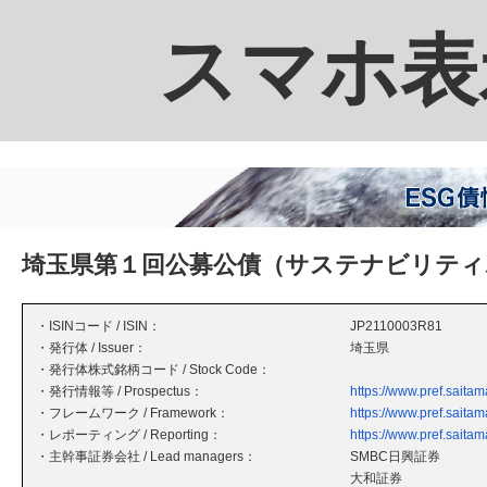
スマホ表
埼玉県第１回公募公債（サステナビリティ
・ISINコード / ISIN：
JP2110003R81
・発行体 / Issuer：
埼玉県
・発行体株式銘柄コード / Stock Code：
・発行情報等 / Prospectus：
https://www.pref.saita
・フレームワーク / Framework：
https://www.pref.saita
・レポーティング / Reporting：
https://www.pref.saita
・主幹事証券会社 / Lead managers：
SMBC日興証券
大和証券