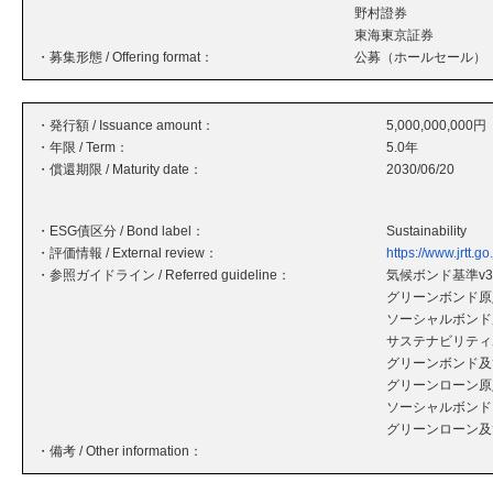
野村證券
東海東京証券
・募集形態 / Offering format：
公募（ホールセール）
・発行額 / Issuance amount：
5,000,000,000円
・年限 / Term：
5.0年
・償還期限 / Maturity date：
2030/06/20
・ESG債区分 / Bond label：
Sustainability
・評価情報 / External review：
https://www.jrtt.g
・参照ガイドライン / Referred guideline：
気候ボンド基準v3.
グリーンボンド原則
ソーシャルボンド原
サステナビリティボ
グリーンボンド及
グリーンローン原則
ソーシャルボンド
グリーンローン及
・備考 / Other information：