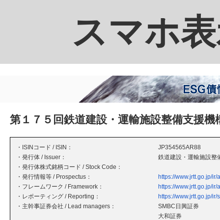
スマホ表
第１７５回鉄道建設・運輸施設整備支援機
・ISINコード / ISIN：
JP354565AR88
・発行体 / Issuer：
鉄道建設・運輸施設整
・発行体株式銘柄コード / Stock Code：
・発行情報等 / Prospectus：
https://www.jrtt.go.jp/
・フレームワーク / Framework：
https://www.jrtt.go.jp/i
・レポーティング / Reporting：
https://www.jrtt.go.jp/ir
・主幹事証券会社 / Lead managers：
SMBC日興証券
大和証券