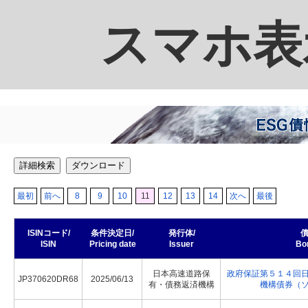
スマホ表
詳細検索
ダウンロード
最初
前へ
8
9
10
11
12
13
14
次へ
最後
ISINコード/
条件決定日/
発行体/
債
ISIN
Pricing date
Issuer
Bo
日本高速道路保
政府保証第５１４回
JP370620DR68
2025/06/13
有・債務返済機構
機構債券（