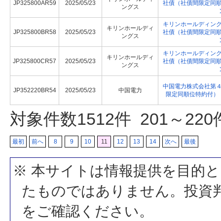
JP325800AR59
2025/05/23
社債（社債間限定同
ングス
キリンホールディン
キリンホールディ
JP325800BR58
2025/05/23
社債（社債間限定同
ングス
キリンホールディン
キリンホールディ
JP325800CR57
2025/05/23
社債（社債間限定同
ングス
中国電力株式会社第
JP352220BR54
2025/05/23
中国電力
限定同順位特約付）
対象件数
1512
件 201～22
最初
前へ
8
9
10
11
12
13
14
次へ
最後
※ 本サイトは情報提供を目的
たものではありません。投資
をご確認ください。