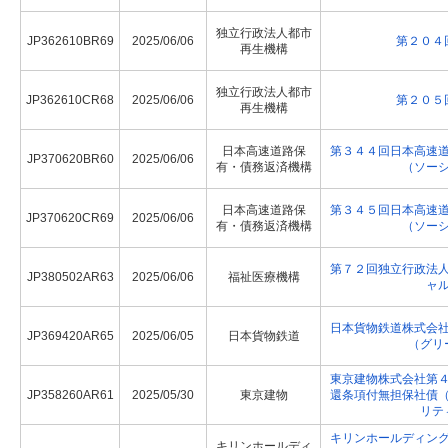
独立行政法人都市
JP362610BR69
2025/06/06
第２０４
再生機構
独立行政法人都市
JP362610CR68
2025/06/06
第２０５
再生機構
日本高速道路保
第３４４回日本高速
JP370620BR60
2025/06/06
有・債務返済機構
（ソー
日本高速道路保
第３４５回日本高速
JP370620CR69
2025/06/06
有・債務返済機構
（ソー
第７２回独立行政法
JP380502AR63
2025/06/06
福祉医療機構
ャ
日本貨物鉄道株式会
JP369420AR65
2025/06/05
日本貨物鉄道
（グリ
東京建物株式会社第
JP358260AR61
2025/05/30
東京建物
還条項付無担保社債
リテ
キリンホールディン
キリンホールディ