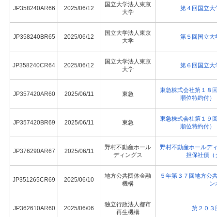
国立大学法人東京
JP358240AR66
2025/06/12
第４回国立大
大学
国立大学法人東京
JP358240BR65
2025/06/12
第５回国立大
大学
国立大学法人東京
JP358240CR64
2025/06/12
第６回国立大
大学
東急株式会社第１８
JP357420AR60
2025/06/11
東急
順位特約付）
東急株式会社第１９
JP357420BR69
2025/06/11
東急
順位特約付）
野村不動産ホール
野村不動産ホールデ
JP376290AR67
2025/06/11
ディングス
担保社債（
地方公共団体金融
５年第３７回地方公
JP351265CR69
2025/06/10
機構
ン
独立行政法人都市
JP362610AR60
2025/06/06
第２０３
再生機構