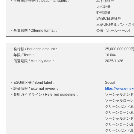
・主幹事証券会社 / Lead managers：
みずほ証券
大和証券
野村證券
SMBC日興証券
三菱UFJモルガン・ス
・募集形態 / Offering format：
公募（ホールセール）
・発行額 / Issuance amount：
25,000,000,000
・年限 / Term：
10.0年
・償還期限 / Maturity date：
2035/11/28
・ESG債区分 / Bond label：
Social
・評価情報 / External review：
https://www.e-nexco
・参照ガイドライン / Referred guideline：
ソーシャルボンド原
ソーシャルローン原
グリーンボンド原則
グリーンローン原則
ソーシャルボンド
グリーンローン及
グリーンボンド及