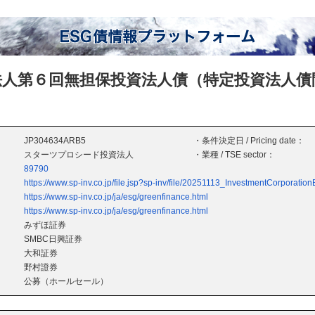
人第６回無担保投資法人債（特定投資法人債
JP304634ARB5
・条件決定日 / Pricing date：
スターツプロシード投資法人
・業種 / TSE sector：
89790
https://www.sp-inv.co.jp/file.jsp?sp-inv/file/20251113_InvestmentCorporat
https://www.sp-inv.co.jp/ja/esg/greenfinance.html
https://www.sp-inv.co.jp/ja/esg/greenfinance.html
みずほ証券
SMBC日興証券
大和証券
野村證券
公募（ホールセール）