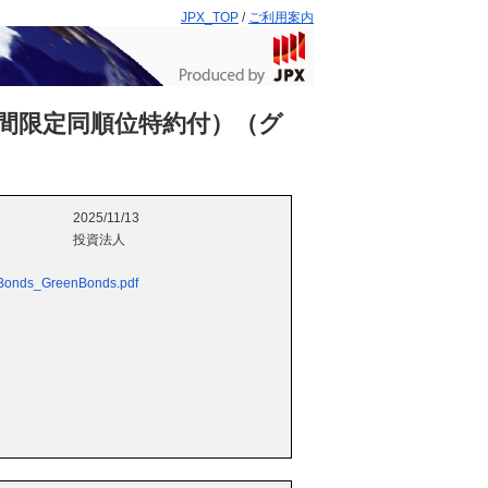
JPX_TOP
/
ご利用案内
間限定同順位特約付）（グ
2025/11/13
投資法人
ionBonds_GreenBonds.pdf