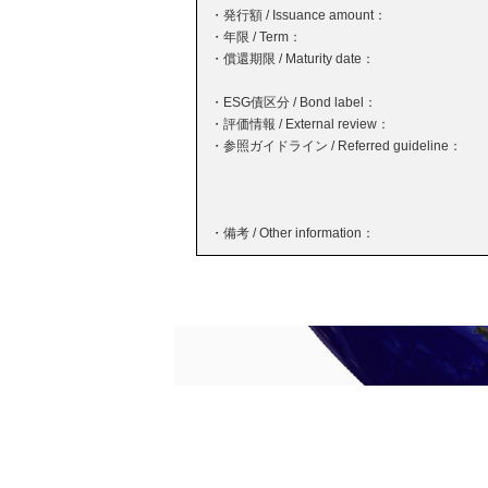
・発行額 / Issuance amount：
・年限 / Term：
・償還期限 / Maturity date：
・ESG債区分 / Bond label：
・評価情報 / External review：
・参照ガイドライン / Referred guideline：
・備考 / Other information：