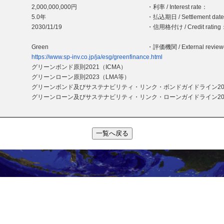
2,000,000,000円
・利率 / Interest rate：
5.0年
・払込期日 / Settlement dat
2030/11/19
・信用格付け / Credit rating
Green
・評価機関 / External revie
https://www.sp-inv.co.jp/ja/esg/greenfinance.html
グリーンボンド原則2021（ICMA）
グリーンローン原則2023（LMA等）
グリーンボンド及びサステナビリティ・リンク・ボンドガイドライン20
グリーンローン及びサステナビリティ・リンク・ローンガイドライン20
一覧へ戻る