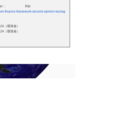
wer：
R&I
een-finance-framework-second-opinion-kumag
24（環境省）
24（環境省）