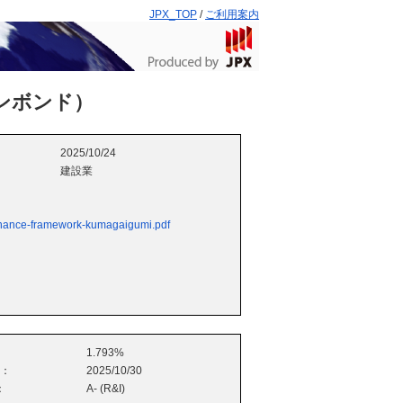
JPX_TOP
/
ご利用案内
ンボンド）
2025/10/24
建設業
inance-framework-kumagaigumi.pdf
1.793%
e：
2025/10/30
：
A- (R&I)