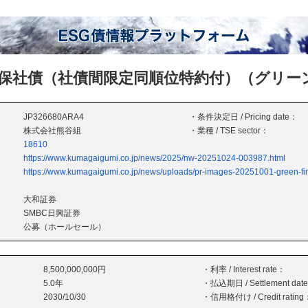
保社債（社債間限定同順位特約付）（グリー
JP326680ARA4
・条件決定日 / Pricing date：
株式会社熊谷組
・業種 / TSE sector：
18610
https://www.kumagaigumi.co.jp/news/2025/nw-20251024-003987.html
https://www.kumagaigumi.co.jp/news/uploads/pr-images-20251001-green-f
大和証券
SMBC日興証券
公募（ホールセール）
8,500,000,000円
・利率 / Interest rate：
5.0年
・払込期日 / Settlement dat
2030/10/30
・信用格付け / Credit rating