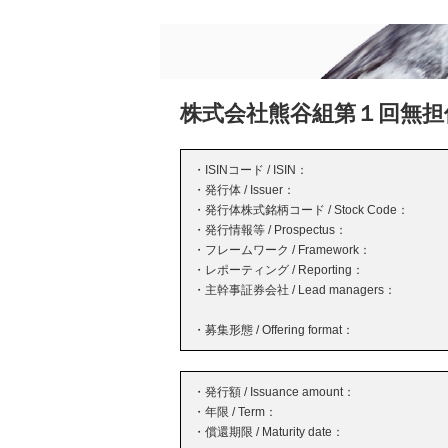
株式会社熊谷組第１回無担
・ISINコード / ISIN：
・発行体 / Issuer：
・発行体株式銘柄コード / Stock Code：
・発行情報等 / Prospectus：
・フレームワーク / Framework：
・レポーティング / Reporting：
・主幹事証券会社 / Lead managers：
・募集形態 / Offering format：
・発行額 / Issuance amount：
・年限 / Term：
・償還期限 / Maturity date：