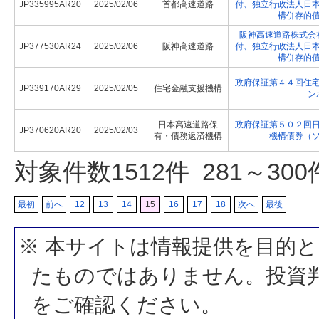
JP335995AR20
2025/02/06
首都高速道路
付、独立行政法人日
構併存的
阪神高速道路株式会
JP377530AR24
2025/02/06
阪神高速道路
付、独立行政法人日
構併存的
政府保証第４４回住
JP339170AR29
2025/02/05
住宅金融支援機構
ン
日本高速道路保
政府保証第５０２回
JP370620AR20
2025/02/03
有・債務返済機構
機構債券（
対象件数
1512
件 281～30
最初
前へ
12
13
14
15
16
17
18
次へ
最後
※ 本サイトは情報提供を目的
たものではありません。投資
をご確認ください。