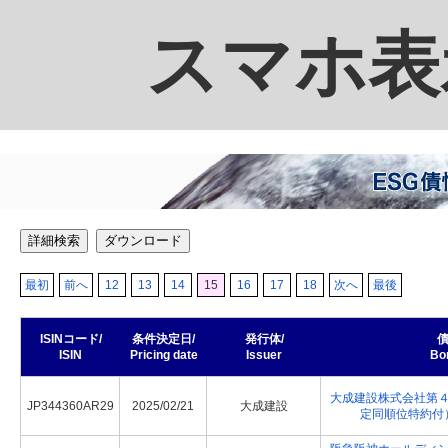
スマホ表
詳細検索
ダウンロード
最初
前へ
12
13
14
15
16
17
18
次へ
最後
ISINコード/
条件決定日/
発行体/
債
ISIN
Pricing date
Issuer
Bo
大成建設株式会社第
JP344360AR29
2025/02/21
大成建設
定同順位特約付