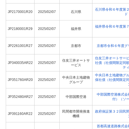
石川県令和６年度第
JP2170001R20
2025/02/07
石川県
ド
福井県令和６年度第
JP2180001R29
2025/02/07
福井県
JP2261001R27
2025/02/07
京都市
京都市令和６年度グ
住友三井オートサー
住友三井オートサ
JP340035AR22
2025/02/07
社債（社債間限定同
ービス
テ
中央日本土地建物グ
中央日本土地建物
JP351760AR20
2025/02/07
保社債（社債間限定
グループ
中部国際空港株式会
JP352480AR27
2025/02/07
中部国際空港
付）（ソ
民間都市開発推進
政府保証第３２回民
JP391160AR22
2025/02/07
機構
首都高速道路株式会