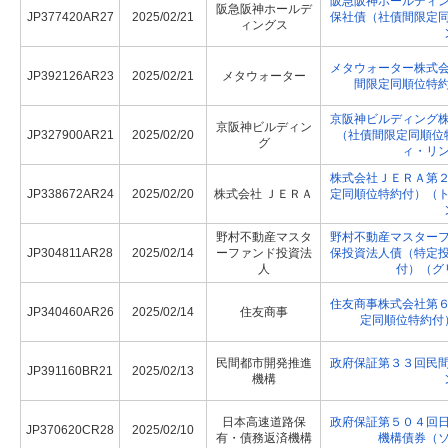
阪急阪神ホールディ
阪急阪神ホールデ
JP377420AR27
2025/02/21
保社債（社債間限定
ィングス
メタウォーター株式
JP392126AR23
2025/02/21
メタウォーター
間限定同順位特
京阪神ビルディング
京阪神ビルディン
JP327900AR21
2025/02/20
（社債間限定同順位
グ
ィ・リ
株式会社ＪＥＲＡ第
JP338672AR24
2025/02/20
株式会社 ＪＥＲＡ
定同順位特約付）（
野村不動産マスタ
野村不動産マスター
JP304811AR28
2025/02/14
ーファンド投資法
保投資法人債（特定
人
付）（グ
住友商事株式会社第
JP340460AR26
2025/02/14
住友商事
定同順位特約付
民間都市開発推進
政府保証第３３回民
JP391160BR21
2025/02/13
機構
日本高速道路保
政府保証第５０４回
JP370620CR28
2025/02/10
有・債務返済機構
機構債券（