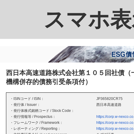
スマホ表
西日本高速道路株式会社第１０５回社債（
機構併存的債務引受条項付）
・ISINコード / ISIN：
JP365820CR75
・発行体 / Issuer：
西日本高速道路
・発行体株式銘柄コード / Stock Code：
・発行情報等 / Prospectus：
https://corp.w-nexco.co
・フレームワーク / Framework：
https://corp.w-nexco.co.
・レポーティング / Reporting：
https://corp.w-nexco.co.