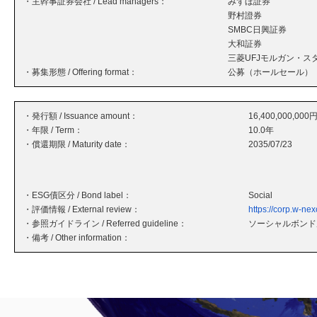
・主幹事証券会社 / Lead managers：
みずほ証券
野村證券
SMBC日興証券
大和証券
三菱UFJモルガン・ス
・募集形態 / Offering format：
公募（ホールセール）
・発行額 / Issuance amount：
16,400,000,000
・年限 / Term：
10.0年
・償還期限 / Maturity date：
2035/07/23
・ESG債区分 / Bond label：
Social
・評価情報 / External review：
https://corp.w-nex
・参照ガイドライン / Referred guideline：
ソーシャルボンド原
・備考 / Other information：