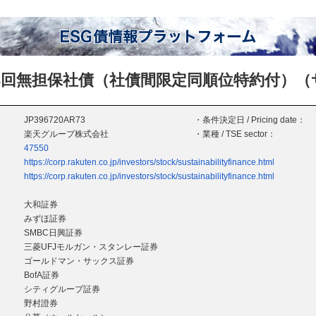
3回無担保社債（社債間限定同順位特約付）
JP396720AR73
・条件決定日 / Pricing date：
楽天グループ株式会社
・業種 / TSE sector：
47550
https://corp.rakuten.co.jp/investors/stock/sustainabilityfinance.html
https://corp.rakuten.co.jp/investors/stock/sustainabilityfinance.html
大和証券
みずほ証券
SMBC日興証券
三菱UFJモルガン・スタンレー証券
ゴールドマン・サックス証券
BofA証券
シティグループ証券
野村證券