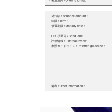
・募集形態 / Offering format：
・発行額 / Issuance amount：
・年限 / Term：
・償還期限 / Maturity date：
・ESG債区分 / Bond label：
・評価情報 / External review：
・参照ガイドライン / Referred guideline：
・備考 / Other information：