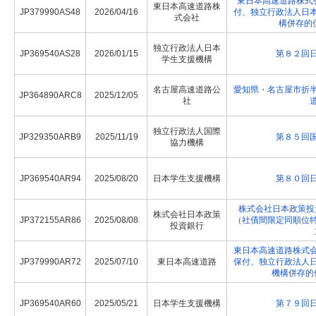
東日本高速道路株式会
東日本高速道路株
JP379990AS48
2026/04/16
付、独立行政法人日
式会社
構併存的
独立行政法人日本
JP369540AS28
2026/01/15
第８２回
学生支援機構
名古屋高速道路公
愛知県・名古屋市折
JP364890ARC8
2025/12/05
社
独立行政法人国際
JP329350ARB9
2025/11/19
第８５回
協力機構
JP369540AR94
2025/08/20
日本学生支援機構
第８０回
株式会社日本政策投
株式会社日本政策
JP372155AR86
2025/08/08
（社債間限定同順位
投資銀行
東日本高速道路株式
JP379990AR72
2025/07/10
東日本高速道路
保付、独立行政法人
機構併存的
JP369540AR60
2025/05/21
日本学生支援機構
第７９回