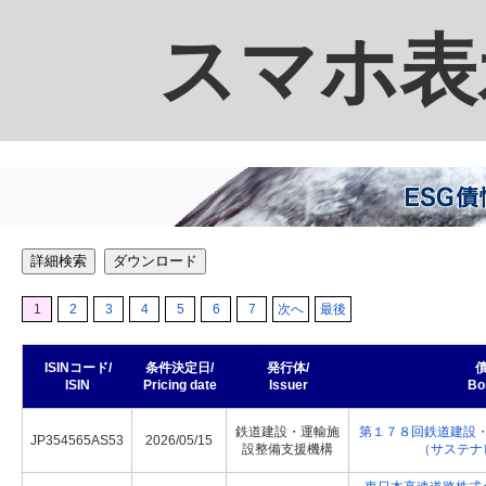
スマホ表
詳細検索
ダウンロード
1
2
3
4
5
6
7
次へ
最後
ISINコード/
条件決定日/
発行体/
債
ISIN
Pricing date
Issuer
Bo
鉄道建設・運輸施
第１７８回鉄道建設
JP354565AS53
2026/05/15
設整備支援機構
（サステナ