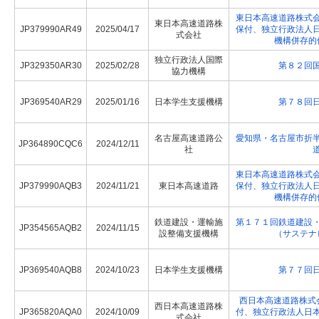
東日本高速道路株式
東日本高速道路株
JP379990AR49
2025/04/17
保付、独立行政法人
式会社
機構併存的
独立行政法人国際
JP329350AR30
2025/02/28
第８２回
協力機構
JP369540AR29
2025/01/16
日本学生支援機構
第７８回
名古屋高速道路公
愛知県・名古屋市折
JP364890CQC6
2024/12/11
社
東日本高速道路株式
JP379990AQB3
2024/11/21
東日本高速道路
保付、独立行政法人
機構併存的
鉄道建設・運輸施
第１７１回鉄道建設
JP354565AQB2
2024/11/15
設整備支援機構
（サステナ
JP369540AQB8
2024/10/23
日本学生支援機構
第７７回
西日本高速道路株式
西日本高速道路株
JP365820AQA0
2024/10/09
付、独立行政法人日
式会社