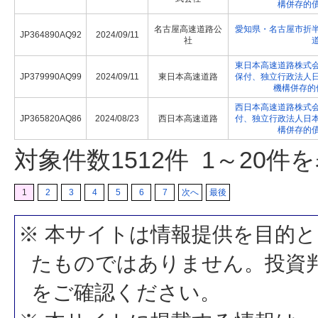
構併存的
名古屋高速道路公
愛知県・名古屋市折
JP364890AQ92
2024/09/11
社
東日本高速道路株式
JP379990AQ99
2024/09/11
東日本高速道路
保付、独立行政法人
機構併存的
西日本高速道路株式
JP365820AQ86
2024/08/23
西日本高速道路
付、独立行政法人日
構併存的
対象件数
1512
件 1～20件
1
2
3
4
5
6
7
次へ
最後
※ 本サイトは情報提供を目的
たものではありません。投資
をご確認ください。