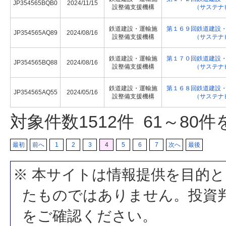
JP354565BQB0
2024/11/15
設整備支援機構
（サステナ
鉄道建設・運輸施
第１６９回鉄道建設
JP354565AQ89
2024/08/16
設整備支援機構
（サステナ
鉄道建設・運輸施
第１７０回鉄道建設
JP354565BQ88
2024/08/16
設整備支援機構
（サステナ
鉄道建設・運輸施
第１６８回鉄道建設
JP354565AQ55
2024/05/16
設整備支援機構
（サステナ
対象件数
1512
件 61～80
最初
前へ
1
2
3
4
5
6
7
次へ
最後
※ 本サイトは情報提供を目的
たものではありません。投資
をご確認ください。