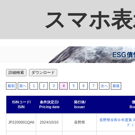
スマホ表
詳細検索
ダウンロード
最初
前へ
1
2
3
4
5
6
7
次へ
最後
ISINコード/
条件決定日/
発行体/
債
ISIN
Pricing date
Issuer
Bo
長野県令和６年度第
JP2200001QA6
2024/10/10
長野県
ド（