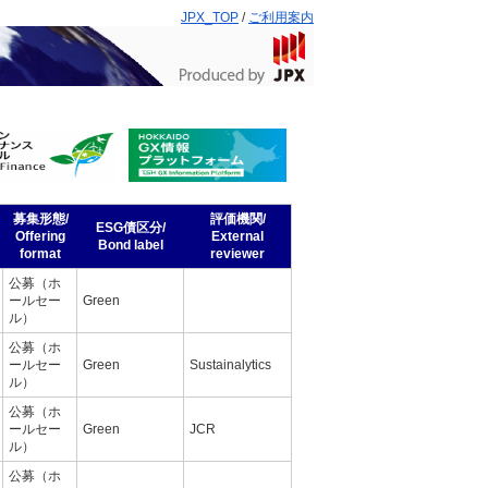
JPX_TOP
/
ご利用案内
募集形態/
評価機関/
ESG債区分/
Offering
External
Bond label
format
reviewer
公募（ホ
ールセー
Green
ル）
公募（ホ
ールセー
Green
Sustainalytics
ル）
公募（ホ
ールセー
Green
JCR
ル）
公募（ホ