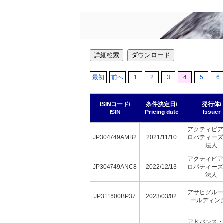
詳細検索
ダウンロード
最初
前へ
1
2
3
4
5
6
ISINコード/
条件決定日/
発行体/
ISIN
Pricing date
Issuer
アクティビア
JP304749AMB2
2021/11/10
ロパティーズ
法人
アクティビア
JP304749ANC8
2022/12/13
ロパティーズ
法人
アサヒグルー
JP311600BP37
2023/03/02
ールディン
アドバンス・