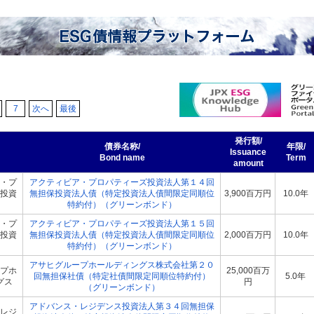
7
次へ
最後
発行額/
債券名称/
年限/
Issuance
Bond name
Term
amount
・プ
アクティビア・プロパティーズ投資法人第１４回
投資
無担保投資法人債（特定投資法人債間限定同順位
3,900百万円
10.0年
特約付）（グリーンボンド）
・プ
アクティビア・プロパティーズ投資法人第１５回
投資
無担保投資法人債（特定投資法人債間限定同順位
2,000百万円
10.0年
特約付）（グリーンボンド）
アサヒグループホールディングス株式会社第２０
プホ
25,000百万
回無担保社債（特定社債間限定同順位特約付）
5.0年
グス
円
（グリーンボンド）
アドバンス・レジデンス投資法人第３４回無担保
レジ