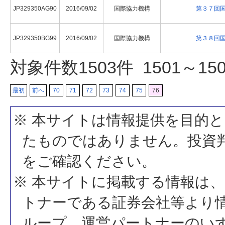
JP329350AG90
2016/09/02
国際協力機構
第３７回
JP329350BG99
2016/09/02
国際協力機構
第３８回
対象件数
1503
件 1501～1
最初
前へ
70
71
72
73
74
75
76
※ 本サイトは情報提供を目的
たものではありません。投資
をご確認ください。
※ 本サイトに掲載する情報は、
トナーである証券会社等より情
ループ、運営パートナーのい