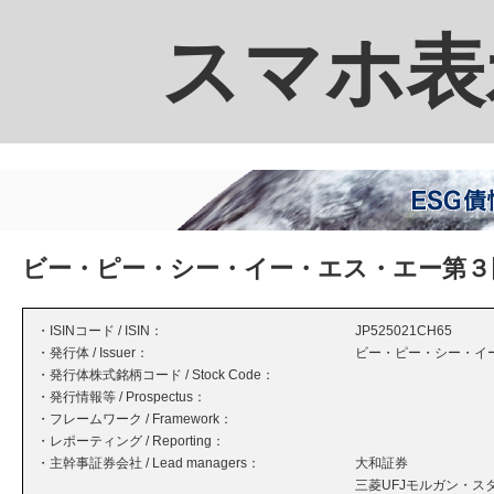
スマホ表
ビー・ピー・シー・イー・エス・エー第３
・ISINコード / ISIN：
JP525021CH65
・発行体 / Issuer：
ビー・ピー・シー・イ
・発行体株式銘柄コード / Stock Code：
・発行情報等 / Prospectus：
・フレームワーク / Framework：
・レポーティング / Reporting：
・主幹事証券会社 / Lead managers：
大和証券
三菱UFJモルガン・ス