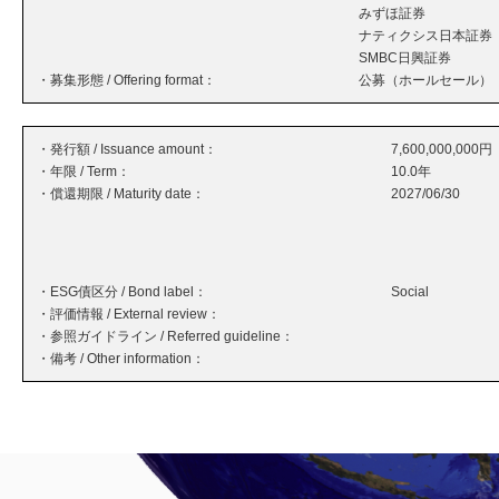
みずほ証券
ナティクシス日本証券
SMBC日興証券
・募集形態 / Offering format：
公募（ホールセール）
・発行額 / Issuance amount：
7,600,000,000円
・年限 / Term：
10.0年
・償還期限 / Maturity date：
2027/06/30
・ESG債区分 / Bond label：
Social
・評価情報 / External review：
・参照ガイドライン / Referred guideline：
・備考 / Other information：