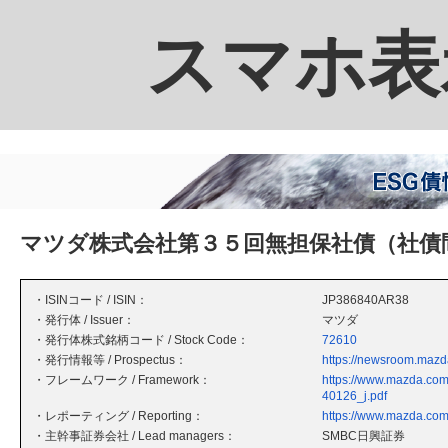
スマホ表
マツダ株式会社第３５回無担保社債（社債
・ISINコード / ISIN：
JP386840AR38
・発行体 / Issuer：
マツダ
・発行体株式銘柄コード / Stock Code：
72610
・発行情報等 / Prospectus：
https://newsroom.mazd
・フレームワーク / Framework：
https://www.mazda.com
40126_j.pdf
・レポーティング / Reporting：
https://www.mazda.com/j
・主幹事証券会社 / Lead managers：
SMBC日興証券