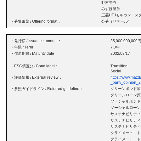
野村證券
みずほ証券
三菱UFJモルガン・ス
・募集形態 / Offering format：
公募（リテール）
・発行額 / Issuance amount：
35,000,000,000
・年限 / Term：
7.0年
・償還期限 / Maturity date：
2032/03/17
・ESG債区分 / Bond label：
Transition
Social
・評価情報 / External review：
https://www.mazd
_party_opinion_2
・参照ガイドライン / Referred guideline：
グリーンボンド原則
グリーンローン原則
ソーシャルボンド原
ソーシャルローン原
サステナビリティボ
サステナビリティ・
サステナビリティ
クライメート・ト
クライメート・ト