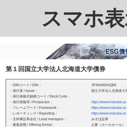
スマホ表
第１回国立大学法人北海道大学債券
・ISINコード / ISIN：
JP384960AQB9
・発行体 / Issuer：
国立大学法人北海道大
・発行体株式銘柄コード / Stock Code：
・発行情報等 / Prospectus：
https://www.hokudai.ac.
・フレームワーク / Framework：
https://www.hokudai.ac.
・レポーティング / Reporting：
https://www.hokudai.ac.
・主幹事証券会社 / Lead managers：
みずほ証券
・募集形態 / Offering format：
公募（ホールセール）