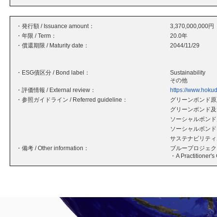
・発行額 / Issuance amount：
3,370,000,000円
・年限 / Term：
20.0年
・償還期限 / Maturity date：
2044/11/29
・ESG債区分 / Bond label：
Sustainability
その他
・評価情報 / External review：
https://www.hokud
・参照ガイドライン / Referred guideline：
グリーンボンド原則
グリーンボンド及
ソーシャルボンド原
ソーシャルボンド
サステナビリティボ
・備考 / Other information：
ブループロジェク
・A Practitioner