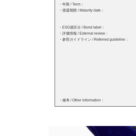
・年限 / Term：
・償還期限 / Maturity date：
・ESG債区分 / Bond label：
・評価情報 / External review：
・参照ガイドライン / Referred guideline：
・備考 / Other information：