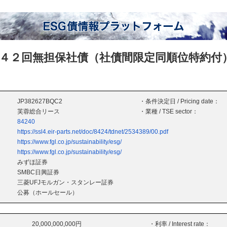
４２回無担保社債（社債間限定同順位特約付
JP382627BQC2
・条件決定日 / Pricing date：
芙蓉総合リース
・業種 / TSE sector：
84240
https://ssl4.eir-parts.net/doc/8424/tdnet/2534389/00.pdf
https://www.fgl.co.jp/sustainability/esg/
https://www.fgl.co.jp/sustainability/esg/
みずほ証券
SMBC日興証券
三菱UFJモルガン・スタンレー証券
公募（ホールセール）
20,000,000,000円
・利率 / Interest rate：