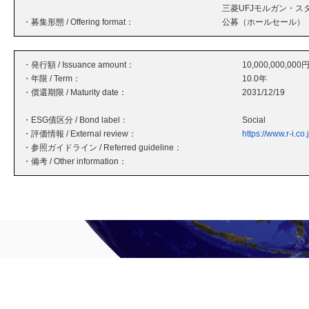
三菱UFJモルガン・ス
・募集形態 / Offering format：
公募（ホールセール）
・発行額 / Issuance amount：
10,000,000,000
・年限 / Term：
10.0年
・償還期限 / Maturity date：
2031/12/19
・ESG債区分 / Bond label：
Social
・評価情報 / External review：
https://www.r-i.co
・参照ガイドライン / Referred guideline：
・備考 / Other information：