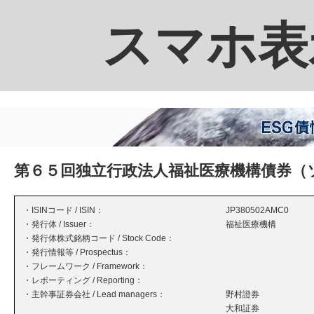
スマホ表
第６５回独立行政法人福祉医療機構債券（
・ISINコード / ISIN：
JP380502AMC0
・発行体 / Issuer：
福祉医療機構
・発行体株式銘柄コード / Stock Code：
・発行情報等 / Prospectus：
・フレームワーク / Framework：
・レポーティング / Reporting：
・主幹事証券会社 / Lead managers：
野村證券
大和証券