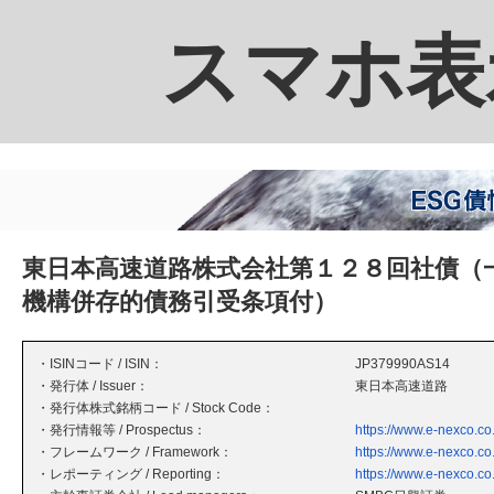
スマホ表
東日本高速道路株式会社第１２８回社債（
機構併存的債務引受条項付）
・ISINコード / ISIN：
JP379990AS14
・発行体 / Issuer：
東日本高速道路
・発行体株式銘柄コード / Stock Code：
・発行情報等 / Prospectus：
https://www.e-nexco.co
・フレームワーク / Framework：
https://www.e-nexco.co.j
・レポーティング / Reporting：
https://www.e-nexco.co.j