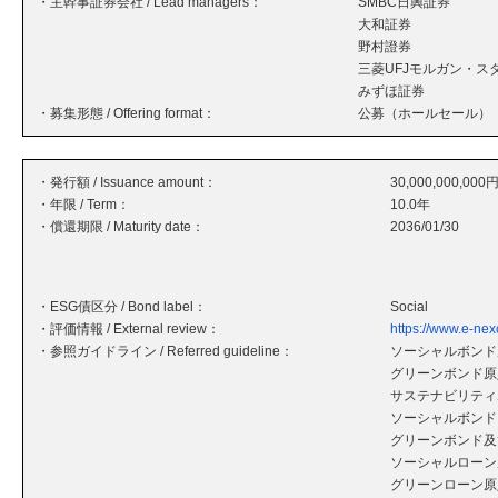
・主幹事証券会社 / Lead managers：
SMBC日興証券
大和証券
野村證券
三菱UFJモルガン・ス
みずほ証券
・募集形態 / Offering format：
公募（ホールセール）
・発行額 / Issuance amount：
30,000,000,000
・年限 / Term：
10.0年
・償還期限 / Maturity date：
2036/01/30
・ESG債区分 / Bond label：
Social
・評価情報 / External review：
https://www.e-nexc
・参照ガイドライン / Referred guideline：
ソーシャルボンド原
グリーンボンド原則
サステナビリティボ
ソーシャルボンド
グリーンボンド及
ソーシャルローン原
グリーンローン原則