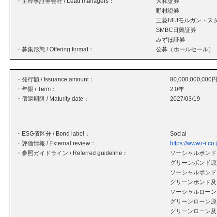
・主幹事証券会社 / Lead managers：
大和証券
野村證券
三菱UFJモルガン・ス
SMBC日興証券
みずほ証券
・募集形態 / Offering format：
公募（ホールセール）
・発行額 / Issuance amount：
80,000,000,000
・年限 / Term：
2.0年
・償還期限 / Maturity date：
2027/03/19
・ESG債区分 / Bond label：
Social
・評価情報 / External review：
https://www.r-i.
・参照ガイドライン / Referred guideline：
ソーシャルボンド原
グリーンボンド原則
ソーシャルボンド
グリーンボンド及
ソーシャルローン原
グリーンローン原則
グリーンローン及