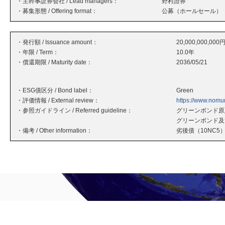
・主幹事証券会社 / Lead managers：
野村證券
・募集形態 / Offering format：
公募（ホールセール）
・発行額 / Issuance amount：
20,000,000,000
・年限 / Term：
10.0年
・償還期限 / Maturity date：
2036/05/21
・ESG債区分 / Bond label：
Green
・評価情報 / External review：
https://www.nomu
・参照ガイドライン / Referred guideline：
グリーンボンド原則
グリーンボンド及
・備考 / Other information：
劣後債（10NC5