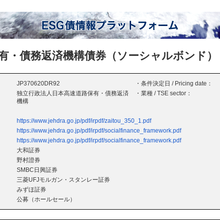
有・債務返済機構債券（ソーシャルボンド）
JP370620DR92
・条件決定日 / Pricing date：
独立行政法人日本高速道路保有・債務返済
・業種 / TSE sector：
機構
https://www.jehdra.go.jp/pdf/irpdf/zaitou_350_1.pdf
https://www.jehdra.go.jp/pdf/irpdf/socialfinance_framework.pdf
https://www.jehdra.go.jp/pdf/irpdf/socialfinance_framework.pdf
大和証券
野村證券
SMBC日興証券
三菱UFJモルガン・スタンレー証券
みずほ証券
公募（ホールセール）