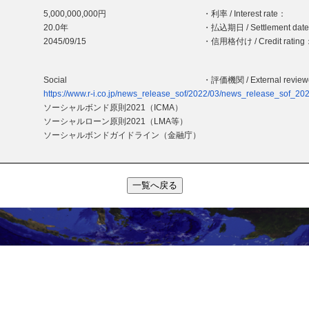
5,000,000,000円
・利率 / Interest rate：
20.0年
・払込期日 / Settlement dat
2045/09/15
・信用格付け / Credit rating
Social
・評価機関 / External revie
https://www.r-i.co.jp/news_release_sof/2022/03/news_release_sof_2
ソーシャルボンド原則2021（ICMA）
ソーシャルローン原則2021（LMA等）
ソーシャルボンドガイドライン（金融庁）
一覧へ戻る