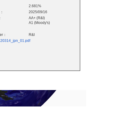
2.681%
e：
2025/09/16
：
AA+ (R&I)
A1 (Moody's)
wer：
R&I
0220314_jpn_01.pdf