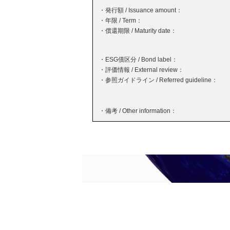
・発行額 / Issuance amount：
・年限 / Term：
・償還期限 / Maturity date：
・ESG債区分 / Bond label：
・評価情報 / External review：
・参照ガイドライン / Referred guideline：
・備考 / Other information：