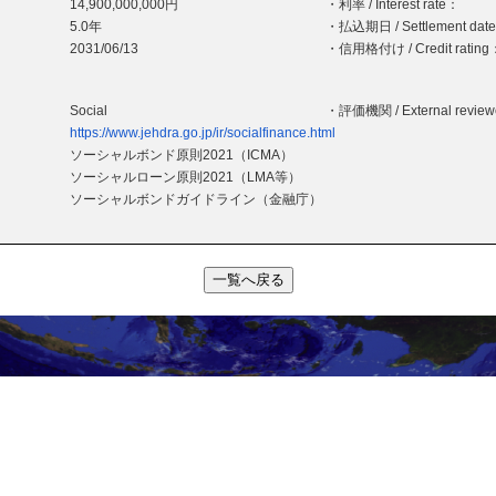
14,900,000,000円
・利率 / Interest rate：
5.0年
・払込期日 / Settlement dat
2031/06/13
・信用格付け / Credit rating
Social
・評価機関 / External revie
https://www.jehdra.go.jp/ir/socialfinance.html
ソーシャルボンド原則2021（ICMA）
ソーシャルローン原則2021（LMA等）
ソーシャルボンドガイドライン（金融庁）
一覧へ戻る