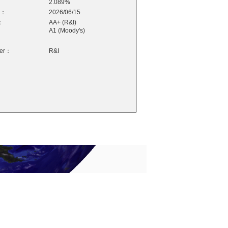
2.089%
e：
2026/06/15
：
AA+ (R&I)
A1 (Moody's)
wer：
R&I