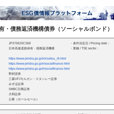
有・債務返済機構債券（ソーシャルボンド）
JP370620CS68
・条件決定日 / Pricing date：
日本高速道路保有・債務返済機構
・業種 / TSE sector：
https://www.jehdra.go.jp/ir/irzaitou_r8.html
https://www.jehdra.go.jp/ir/socialfinance.html
https://www.jehdra.go.jp/ir/socialfinance.html
野村證券
三菱UFJモルガン・スタンレー証券
みずほ証券
SMBC日興証券
大和証券
公募（ホールセール）