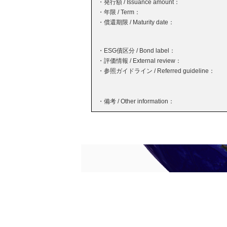
・発行額 / Issuance amount：
・年限 / Term：
・償還期限 / Maturity date：
・ESG債区分 / Bond label：
・評価情報 / External review：
・参照ガイドライン / Referred guideline：
・備考 / Other information：