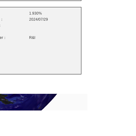
1.930%
e：
2024/07/29
：
wer：
R&I