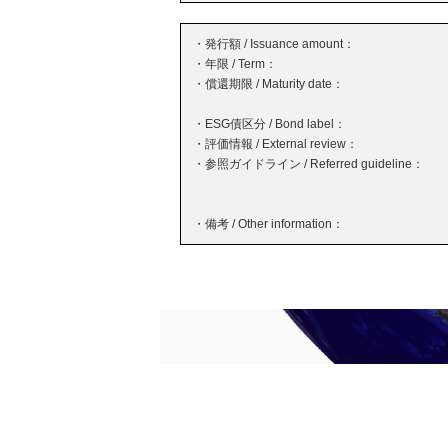
・発行額 / Issuance amount：
・年限 / Term：
・償還期限 / Maturity date：
・ESG債区分 / Bond label：
・評価情報 / External review：
・参照ガイドライン / Referred guideline：
・備考 / Other information：