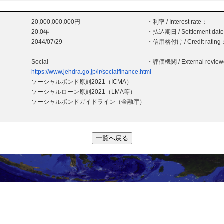
20,000,000,000円
・利率 / Interest rate：
20.0年
・払込期日 / Settlement dat
2044/07/29
・信用格付け / Credit rating
Social
・評価機関 / External revie
https://www.jehdra.go.jp/ir/socialfinance.html
ソーシャルボンド原則2021（ICMA）
ソーシャルローン原則2021（LMA等）
ソーシャルボンドガイドライン（金融庁）
一覧へ戻る