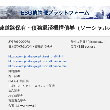
速道路保有・債務返済機構債券（ソーシャル
JP370620CQ78
・条件決定日 / Pricing date：
日本高速道路保有・債務返済機構
・業種 / TSE sector：
https://www.jehdra.go.jp/ir/irseihu_r6.html
https://www.jehdra.go.jp/ir/socialfinance.html
https://www.jehdra.go.jp/ir/socialfinance.html
野村證券
岡三証券
SMBC日興証券
三菱UFJモルガン・スタンレー証券
大和証券
みずほ証券
東海東京証券
公募（ホールセール）