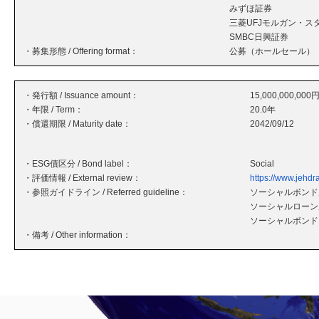
みずほ証券
三菱UFJモルガン・ス
SMBC日興証券
・募集形態 / Offering format：
公募（ホールセール）
・発行額 / Issuance amount：
15,000,000,000
・年限 / Term：
20.0年
・償還期限 / Maturity date：
2042/09/12
・ESG債区分 / Bond label：
Social
・評価情報 / External review：
https://www.jehdra
・参照ガイドライン / Referred guideline：
ソーシャルボンド原
ソーシャルローン原
ソーシャルボンド
・備考 / Other information：