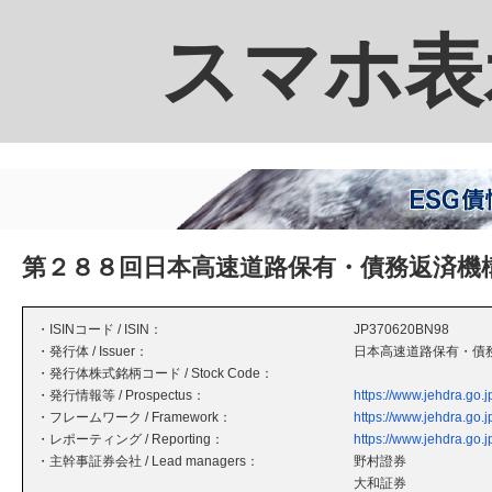
スマホ表
第２８８回日本高速道路保有・債務返済機
・ISINコード / ISIN：
JP370620BN98
・発行体 / Issuer：
日本高速道路保有・債
・発行体株式銘柄コード / Stock Code：
・発行情報等 / Prospectus：
https://www.jehdra.go.jp
・フレームワーク / Framework：
https://www.jehdra.go.jp
・レポーティング / Reporting：
https://www.jehdra.go.jp
・主幹事証券会社 / Lead managers：
野村證券
大和証券