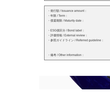
・発行額 / Issuance amount：
・年限 / Term：
・償還期限 / Maturity date：
・ESG債区分 / Bond label：
・評価情報 / External review：
・参照ガイドライン / Referred guideline：
・備考 / Other information：