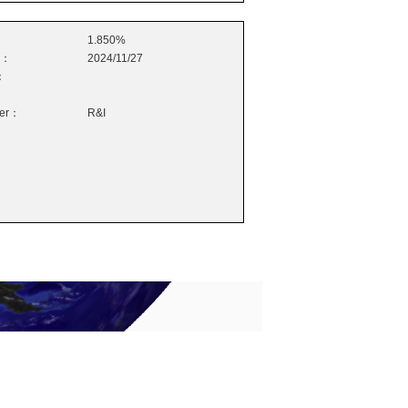
1.850%
e：
2024/11/27
：
wer：
R&I