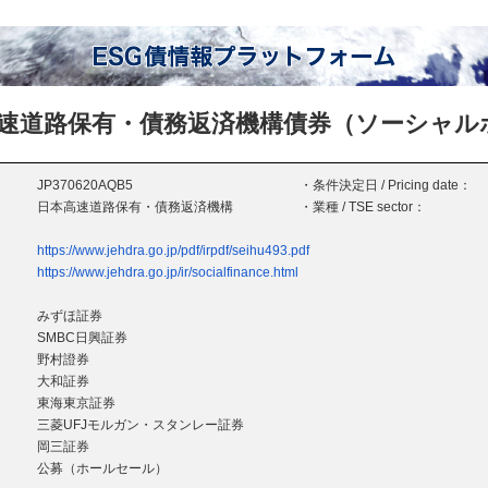
速道路保有・債務返済機構債券（ソーシャル
JP370620AQB5
・条件決定日 / Pricing date：
日本高速道路保有・債務返済機構
・業種 / TSE sector：
https://www.jehdra.go.jp/pdf/irpdf/seihu493.pdf
https://www.jehdra.go.jp/ir/socialfinance.html
みずほ証券
SMBC日興証券
野村證券
大和証券
東海東京証券
三菱UFJモルガン・スタンレー証券
岡三証券
公募（ホールセール）