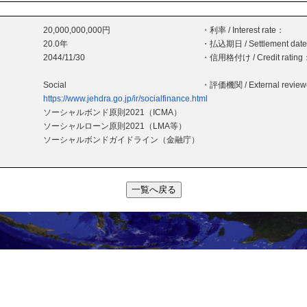
20,000,000,000円
・利率 / Interest rate：
20.0年
・払込期日 / Settlement dat
2044/11/30
・信用格付け / Credit rating
Social
・評価機関 / External revie
https://www.jehdra.go.jp/ir/socialfinance.html
ソーシャルボンド原則2021（ICMA）
ソーシャルローン原則2021（LMA等）
ソーシャルボンドガイドライン（金融庁）
一覧へ戻る