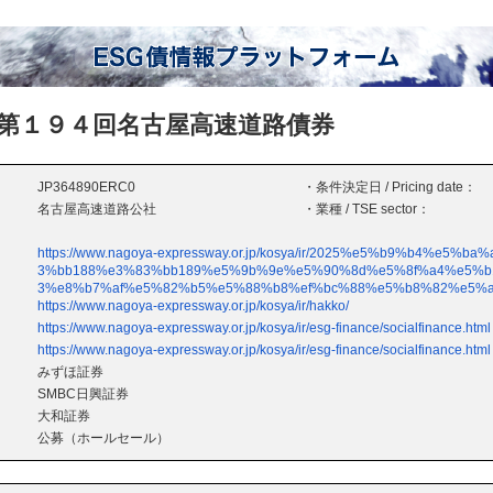
第１９４回名古屋高速道路債券
JP364890ERC0
・条件決定日 / Pricing date：
名古屋高速道路公社
・業種 / TSE sector：
https://www.nagoya-expressway.or.jp/kosya/ir/2025%e5%b9%b4%e
3%bb188%e3%83%bb189%e5%9b%9e%e5%90%8d%e5%8f%a4%e5%
3%e8%b7%af%e5%82%b5%e5%88%b8%ef%bc%88%e5%b8%82%e5%a
https://www.nagoya-expressway.or.jp/kosya/ir/hakko/
https://www.nagoya-expressway.or.jp/kosya/ir/esg-finance/socialfinance.html
https://www.nagoya-expressway.or.jp/kosya/ir/esg-finance/socialfinance.html
みずほ証券
SMBC日興証券
大和証券
公募（ホールセール）