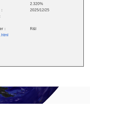
2.320%
e：
2025/12/25
：
wer：
R&I
.html