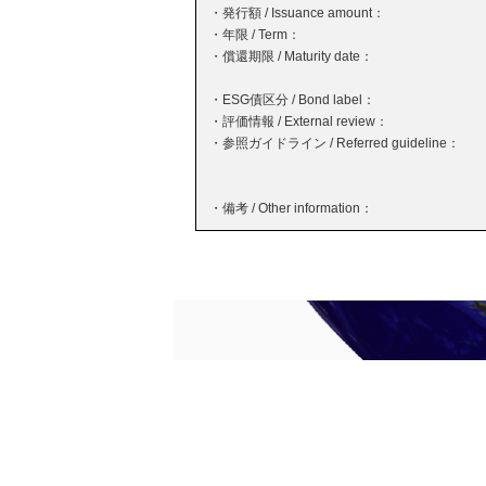
・発行額 / Issuance amount：
・年限 / Term：
・償還期限 / Maturity date：
・ESG債区分 / Bond label：
・評価情報 / External review：
・参照ガイドライン / Referred guideline：
・備考 / Other information：