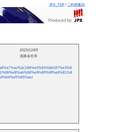
JPX_TOP
/
ご利用案内
2025/12/05
道路会社等
5%ba%a6%e7%ac%ac186%e3%83%bb187%e3%8
b1%8b%e9%ab%98%e9%80%9f%e9%81%9
0%b4%e5%85%ac/