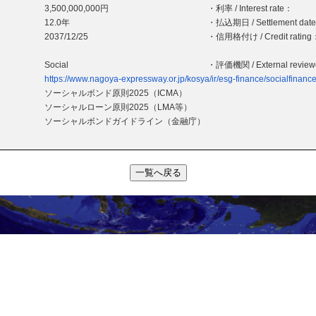
3,500,000,000円
・利率 / Interest rate：
12.0年
・払込期日 / Settlement dat
2037/12/25
・信用格付け / Credit rating
Social
・評価機関 / External revie
https://www.nagoya-expressway.or.jp/kosya/ir/esg-finance/socialfinance
ソーシャルボンド原則2025（ICMA）
ソーシャルローン原則2025（LMA等）
ソーシャルボンドガイドライン（金融庁）
一覧へ戻る