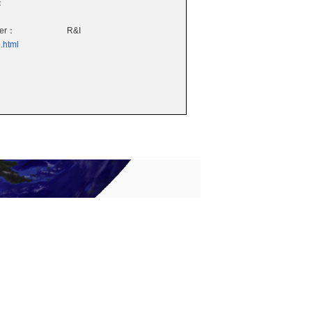
：
wer：
R&I
.html