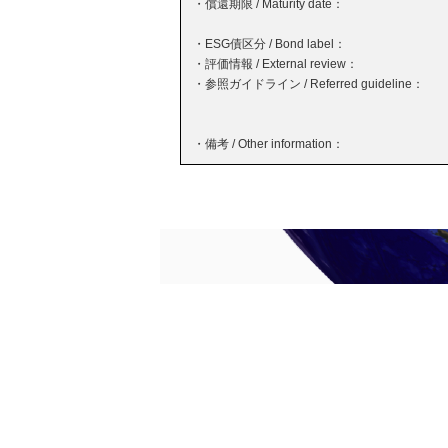
・償還期限 / Maturity date：
・ESG債区分 / Bond label：
・評価情報 / External review：
・参照ガイドライン / Referred guideline：
・備考 / Other information：