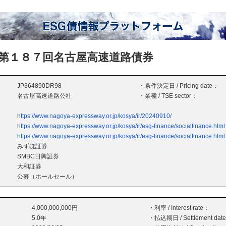
第１８７回名古屋高速道路債券
JP364890DR98
・条件決定日 / Pricing date：
名古屋高速道路公社
・業種 / TSE sector：
https://www.nagoya-expressway.or.jp/kosya/ir/20240910/
https://www.nagoya-expressway.or.jp/kosya/ir/esg-finance/socialfinance.html
https://www.nagoya-expressway.or.jp/kosya/ir/esg-finance/socialfinance.html
みずほ証券
SMBC日興証券
大和証券
公募（ホールセール）
4,000,000,000円
・利率 / Interest rate：
5.0年
・払込期日 / Settlement dat