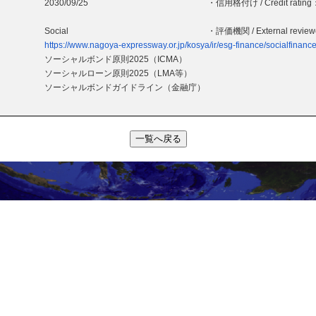
2030/09/25
・信用格付け / Credit rating
Social
・評価機関 / External revie
https://www.nagoya-expressway.or.jp/kosya/ir/esg-finance/socialfinance
ソーシャルボンド原則2025（ICMA）
ソーシャルローン原則2025（LMA等）
ソーシャルボンドガイドライン（金融庁）
一覧へ戻る