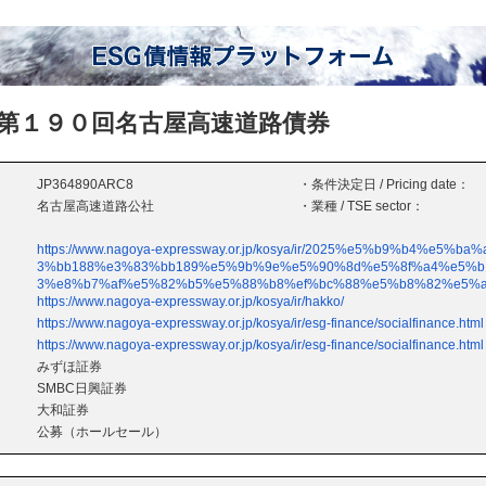
第１９０回名古屋高速道路債券
JP364890ARC8
・条件決定日 / Pricing date：
名古屋高速道路公社
・業種 / TSE sector：
https://www.nagoya-expressway.or.jp/kosya/ir/2025%e5%b9%b4%e
3%bb188%e3%83%bb189%e5%9b%9e%e5%90%8d%e5%8f%a4%e5%
3%e8%b7%af%e5%82%b5%e5%88%b8%ef%bc%88%e5%b8%82%e5%a
https://www.nagoya-expressway.or.jp/kosya/ir/hakko/
https://www.nagoya-expressway.or.jp/kosya/ir/esg-finance/socialfinance.html
https://www.nagoya-expressway.or.jp/kosya/ir/esg-finance/socialfinance.html
みずほ証券
SMBC日興証券
大和証券
公募（ホールセール）