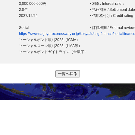
3,000,000,000円
・利率 / Interest rate：
2.0年
・払込期日 / Settlement dat
2027/12/24
・信用格付け / Credit rating
Social
・評価機関 / External revie
https://www.nagoya-expressway.or.jp/kosya/ir/esg-finance/socialfinance
ソーシャルボンド原則2025（ICMA）
ソーシャルローン原則2025（LMA等）
ソーシャルボンドガイドライン（金融庁）
一覧へ戻る