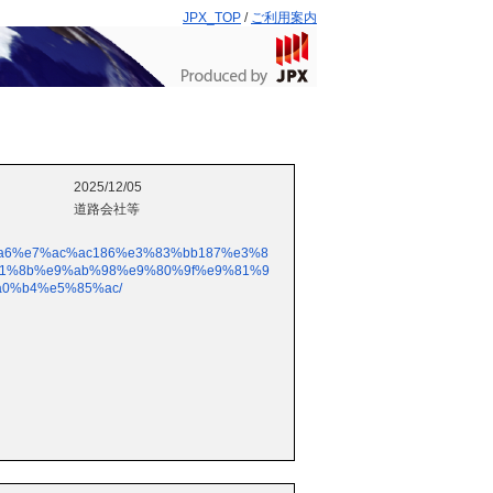
JPX_TOP
/
ご利用案内
2025/12/05
道路会社等
5%ba%a6%e7%ac%ac186%e3%83%bb187%e3%8
b1%8b%e9%ab%98%e9%80%9f%e9%81%9
0%b4%e5%85%ac/