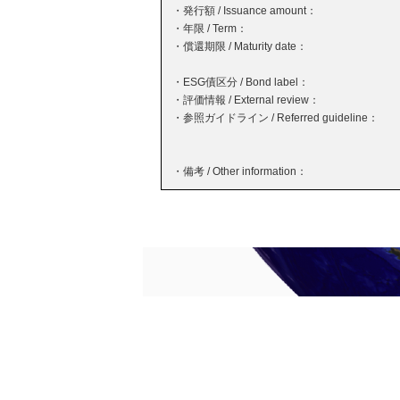
・発行額 / Issuance amount：
・年限 / Term：
・償還期限 / Maturity date：
・ESG債区分 / Bond label：
・評価情報 / External review：
・参照ガイドライン / Referred guideline：
・備考 / Other information：