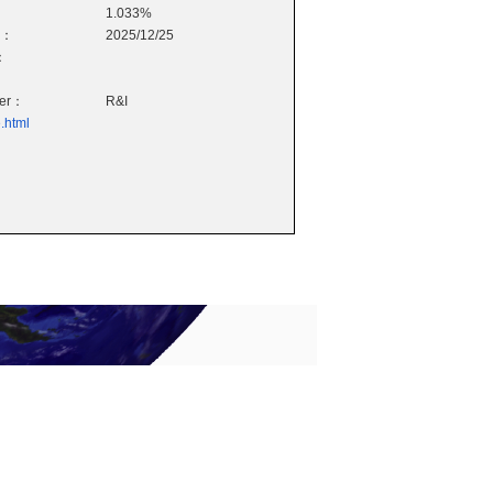
1.033%
e：
2025/12/25
：
wer：
R&I
.html