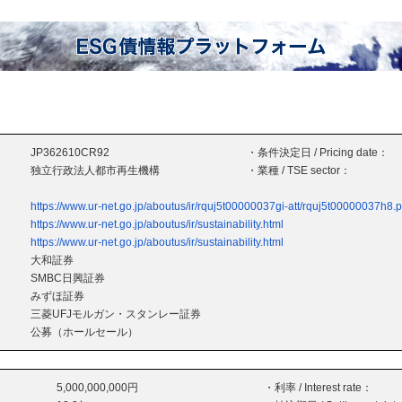
JP362610CR92
・条件決定日 / Pricing date：
独立行政法人都市再生機構
・業種 / TSE sector：
https://www.ur-net.go.jp/aboutus/ir/rquj5t00000037gi-att/rquj5t00000037h8.p
https://www.ur-net.go.jp/aboutus/ir/sustainability.html
https://www.ur-net.go.jp/aboutus/ir/sustainability.html
大和証券
SMBC日興証券
みずほ証券
三菱UFJモルガン・スタンレー証券
公募（ホールセール）
5,000,000,000円
・利率 / Interest rate：