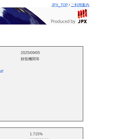
JPX_TOP
/
ご利用案内
2025/09/05
財投機関等
df
1.715%