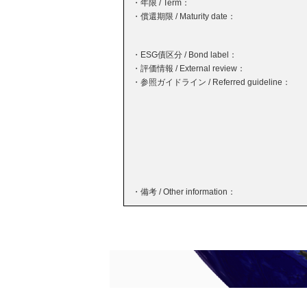
・年限 / Term：
・償還期限 / Maturity date：
・ESG債区分 / Bond label：
・評価情報 / External review：
・参照ガイドライン / Referred guideline：
・備考 / Other information：