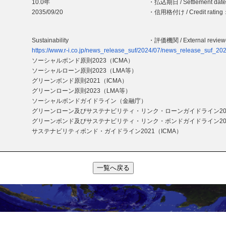
10.0年
・払込期日 / Settlement dat
2035/09/20
・信用格付け / Credit rating
Sustainability
・評価機関 / External revie
https://www.r-i.co.jp/news_release_suf/2024/07/news_release_suf_20
ソーシャルボンド原則2023（ICMA）
ソーシャルローン原則2023（LMA等）
グリーンボンド原則2021（ICMA）
グリーンローン原則2023（LMA等）
ソーシャルボンドガイドライン（金融庁）
グリーンローン及びサステナビリティ・リンク・ローンガイドライン20
グリーンボンド及びサステナビリティ・リンク・ボンドガイドライン20
サステナビリティボンド・ガイドライン2021（ICMA）
一覧へ戻る