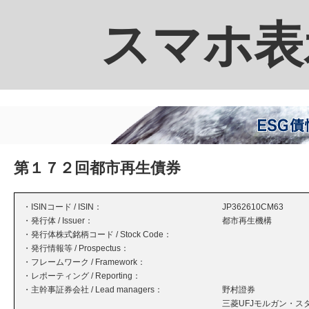
スマホ表
第１７２回都市再生債券
・ISINコード / ISIN：
JP362610CM63
・発行体 / Issuer：
都市再生機構
・発行体株式銘柄コード / Stock Code：
・発行情報等 / Prospectus：
・フレームワーク / Framework：
・レポーティング / Reporting：
・主幹事証券会社 / Lead managers：
野村證券
三菱UFJモルガン・ス