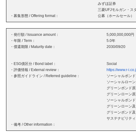
みずほ証券
三菱UFJモルガン・ス
・募集形態 / Offering format：
公募（ホールセール）
・発行額 / Issuance amount：
5,000,000,000円
・年限 / Term：
5.0年
・償還期限 / Maturity date：
2030/09/20
・ESG債区分 / Bond label：
Social
・評価情報 / External review：
https://www.r-i.
・参照ガイドライン / Referred guideline：
ソーシャルボンド原
ソーシャルローン原
グリーンボンド原則
グリーンローン原則
ソーシャルボンド
グリーンローン及
グリーンボンド及
サステナビリティボ
・備考 / Other information：