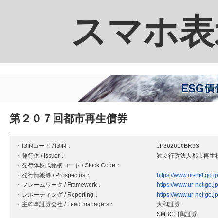
スマホ表
第２０７回都市再生債券
・ISINコード / ISIN：
JP362610BR93
・発行体 / Issuer：
独立行政法人都市再生
・発行体株式銘柄コード / Stock Code：
・発行情報等 / Prospectus：
https://www.ur-net.go.j
・フレームワーク / Framework：
https://www.ur-net.go.jp
・レポーティング / Reporting：
https://www.ur-net.go.jp
・主幹事証券会社 / Lead managers：
大和証券
SMBC日興証券