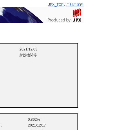
JPX_TOP
/
ご利用案内
2021/12/03
財投機関等
0.862%
e：
2021/12/17