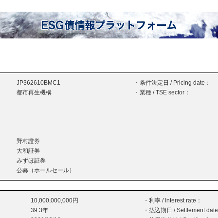
JP362610BMC1
・条件決定日 / Pricing date：
都市再生機構
・業種 / TSE sector：
野村證券
大和証券
みずほ証券
公募（ホールセール）
10,000,000,000円
・利率 / Interest rate：
39.3年
・払込期日 / Settlement dat