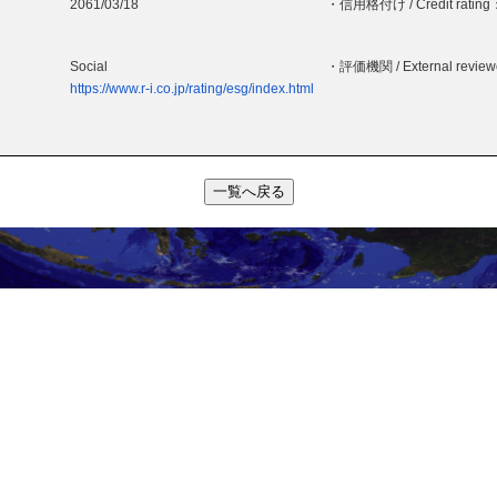
2061/03/18
・信用格付け / Credit rating
Social
・評価機関 / External revie
https://www.r-i.co.jp/rating/esg/index.html
一覧へ戻る