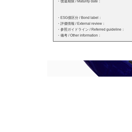
・償還期限 / Maturity date：
・ESG債区分 / Bond label：
・評価情報 / External review：
・参照ガイドライン / Referred guideline：
・備考 / Other information：