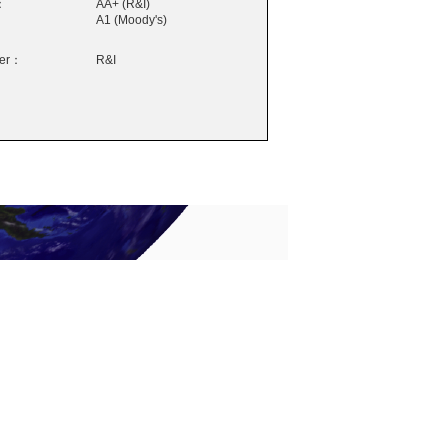
：
AA+ (R&I)
A1 (Moody's)
wer：
R&I