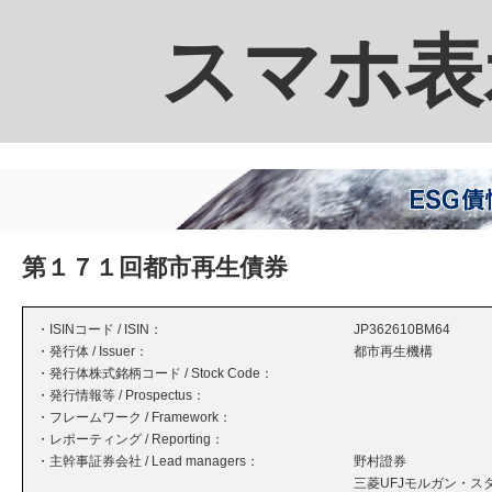
スマホ表
第１７１回都市再生債券
・ISINコード / ISIN：
JP362610BM64
・発行体 / Issuer：
都市再生機構
・発行体株式銘柄コード / Stock Code：
・発行情報等 / Prospectus：
・フレームワーク / Framework：
・レポーティング / Reporting：
・主幹事証券会社 / Lead managers：
野村證券
三菱UFJモルガン・ス