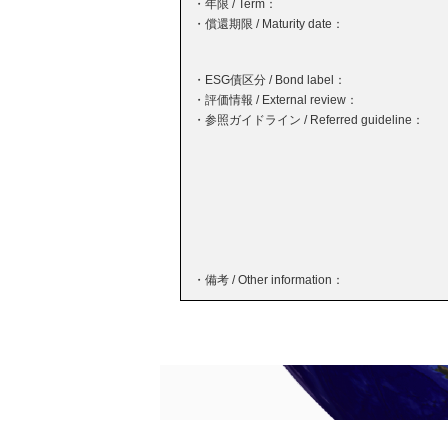
・年限 / Term：
・償還期限 / Maturity date：
・ESG債区分 / Bond label：
・評価情報 / External review：
・参照ガイドライン / Referred guideline：
・備考 / Other information：