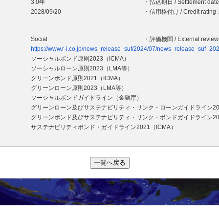
3.0年
・払込期日 / Settlement dat
2028/09/20
・信用格付け / Credit rating
Social
・評価機関 / External revie
https://www.r-i.co.jp/news_release_suf/2024/07/news_release_suf_20
ソーシャルボンド原則2023（ICMA）
ソーシャルローン原則2023（LMA等）
グリーンボンド原則2021（ICMA）
グリーンローン原則2023（LMA等）
ソーシャルボンドガイドライン（金融庁）
グリーンローン及びサステナビリティ・リンク・ローンガイドライン20
グリーンボンド及びサステナビリティ・リンク・ボンドガイドライン20
サステナビリティボンド・ガイドライン2021（ICMA）
一覧へ戻る