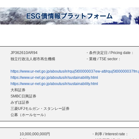
JP362610AR94
・条件決定日 / Pricing date：
独立行政法人都市再生機構
・業種 / TSE sector：
https://www.ur-net.go.jp/aboutus/ir/rquj5t00000037ew-att/rquj5t00000037fm.
https://www.ur-net.go.jp/aboutus/ir/sustainability.html
https://www.ur-net.go.jp/aboutus/ir/sustainability.html
大和証券
SMBC日興証券
みずほ証券
三菱UFJモルガン・スタンレー証券
公募（ホールセール）
10,000,000,000円
・利率 / Interest rate：