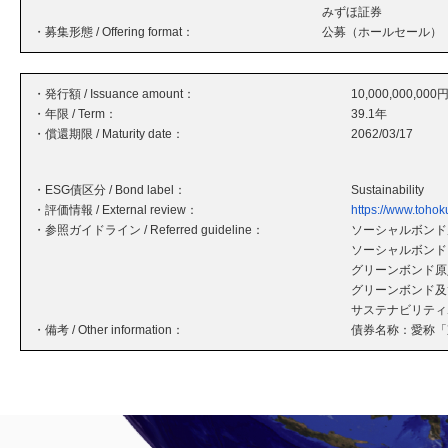
みずほ証券
・募集形態 / Offering format：
公募（ホールセール）
・発行額 / Issuance amount：
10,000,000,000
・年限 / Term：
39.1年
・償還期限 / Maturity date：
2062/03/17
・ESG債区分 / Bond label：
Sustainability
・評価情報 / External review：
https://www.tohok
・参照ガイドライン / Referred guideline：
ソーシャルボンド原
ソーシャルボンド
グリーンボンド原則
グリーンボンド及
サステナビリティボ
・備考 / Other information：
債券名称：愛称「