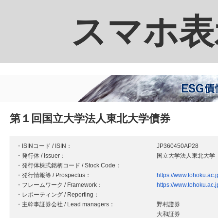
スマホ表
第１回国立大学法人東北大学債券
・ISINコード / ISIN：
JP360450AP28
・発行体 / Issuer：
国立大学法人東北大学
・発行体株式銘柄コード / Stock Code：
・発行情報等 / Prospectus：
https://www.tohoku.ac
・フレームワーク / Framework：
https://www.tohoku.ac.
・レポーティング / Reporting：
・主幹事証券会社 / Lead managers：
野村證券
大和証券