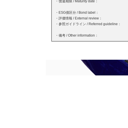
・償還期限 / Maturity date：
・ESG債区分 / Bond label：
・評価情報 / External review：
・参照ガイドライン / Referred guideline：
・備考 / Other information：