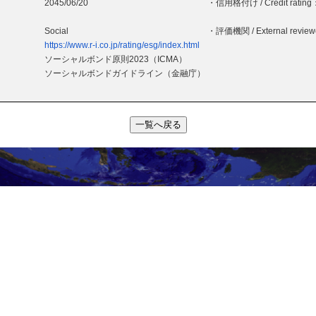
2045/06/20
・信用格付け / Credit rating
Social
・評価機関 / External revie
https://www.r-i.co.jp/rating/esg/index.html
ソーシャルボンド原則2023（ICMA）
ソーシャルボンドガイドライン（金融庁）
一覧へ戻る