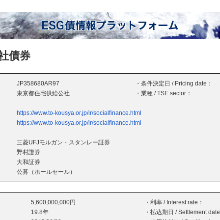
社債券
JP358680AR97
・条件決定日 / Pricing date：
東京都住宅供給公社
・業種 / TSE sector：
https://www.to-kousya.or.jp/ir/socialfinance.html
https://www.to-kousya.or.jp/ir/socialfinance.html
三菱UFJモルガン・スタンレー証券
野村證券
大和証券
公募（ホールセール）
5,600,000,000円
・利率 / Interest rate：
19.8年
・払込期日 / Settlement dat