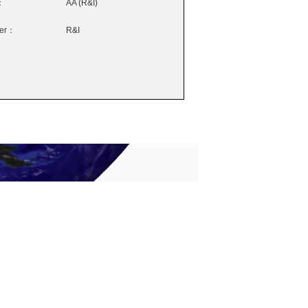
：
AA (R&I)
wer：
R&I