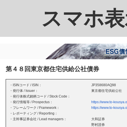
スマホ表
第４８回東京都住宅供給公社債券
・ISINコード / ISIN：
JP358680AQ98
・発行体 / Issuer：
東京都住宅供給公社
・発行体株式銘柄コード / Stock Code：
・発行情報等 / Prospectus：
https://www.to-kousya.o
・フレームワーク / Framework：
https://www.to-kousya.
・レポーティング / Reporting：
・主幹事証券会社 / Lead managers：
大和証券
野村證券