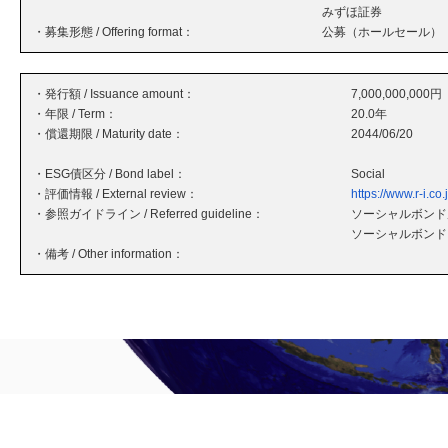
みずほ証券
・募集形態 / Offering format：
公募（ホールセール）
・発行額 / Issuance amount：
7,000,000,000円
・年限 / Term：
20.0年
・償還期限 / Maturity date：
2044/06/20
・ESG債区分 / Bond label：
Social
・評価情報 / External review：
https://www.r-i.
・参照ガイドライン / Referred guideline：
ソーシャルボンド原
ソーシャルボンド
・備考 / Other information：