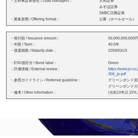
・主幹事証券会社 / Lead managers：
大和証券
みずほ証券
SMBC日興証券
・募集形態 / Offering format：
公募（ホールセール）
・発行額 / Issuance amount：
50,000,000,000
・年限 / Term：
40.0年
・償還期限 / Maturity date：
2059/03/15
・ESG債区分 / Bond label：
Green
・評価情報 / External review：
https://www.jcr
308_jp.pdf
・参照ガイドライン / Referred guideline：
グリーンボンド原則
グリーンボンドガ
・備考 / Other information：
(当初10年)2.15%