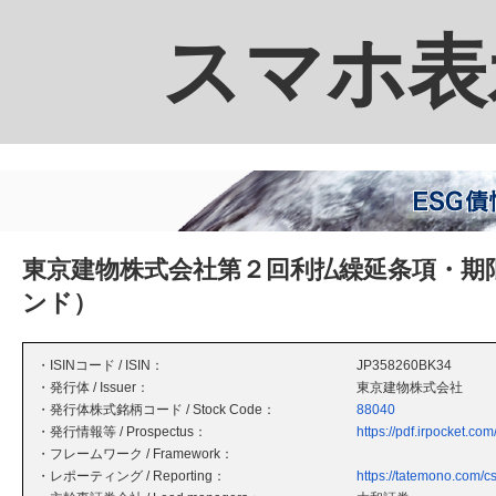
スマホ表
東京建物株式会社第２回利払繰延条項・期
ンド）
・ISINコード / ISIN：
JP358260BK34
・発行体 / Issuer：
東京建物株式会社
・発行体株式銘柄コード / Stock Code：
88040
・発行情報等 / Prospectus：
https://pdf.irpocket.c
・フレームワーク / Framework：
・レポーティング / Reporting：
https://tatemono.com/