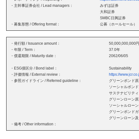
・主幹事証券会社 / Lead managers：
みずほ証券
大和証券
SMBC日興証券
・募集形態 / Offering format：
公募（ホールセール）
・発行額 / Issuance amount：
50,000,000,000
・年限 / Term：
37.0年
・償還期限 / Maturity date：
2062/06/05
・ESG債区分 / Bond label：
Sustainability
・評価情報 / External review：
https://www.jcr
・参照ガイドライン / Referred guideline：
グリーンボンド原則
ソーシャルボンド原
サステナビリティボ
グリーンローン原則
ソーシャルローン原
グリーンボンドガ
グリーンローン及
・備考 / Other information：