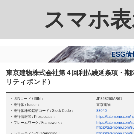
スマホ表
東京建物株式会社第４回利払繰延条項・期
リティボンド）
・ISINコード / ISIN：
JP358260AR61
・発行体 / Issuer：
東京建物
・発行体株式銘柄コード / Stock Code：
88040
・発行情報等 / Prospectus：
https://tatemono.com
・フレームワーク / Framework：
https://tatemono.com/su
https://tatemono.com/s
・レポーティング / Reporting：
https://tatemono.com/su