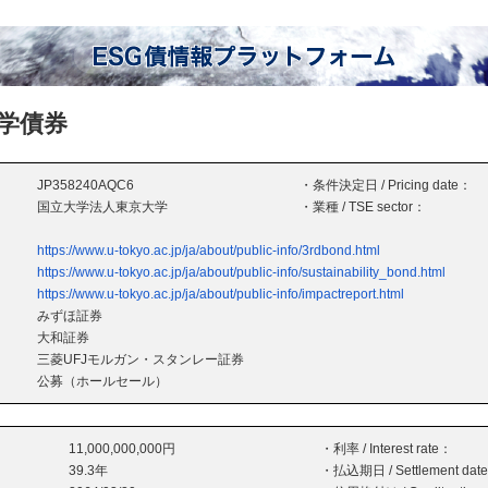
学債券
JP358240AQC6
・条件決定日 / Pricing date：
国立大学法人東京大学
・業種 / TSE sector：
https://www.u-tokyo.ac.jp/ja/about/public-info/3rdbond.html
https://www.u-tokyo.ac.jp/ja/about/public-info/sustainability_bond.html
https://www.u-tokyo.ac.jp/ja/about/public-info/impactreport.html
みずほ証券
大和証券
三菱UFJモルガン・スタンレー証券
公募（ホールセール）
11,000,000,000円
・利率 / Interest rate：
39.3年
・払込期日 / Settlement dat