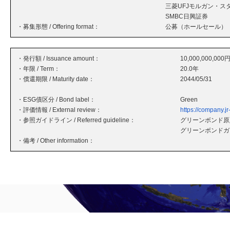
三菱UFJモルガン・ス
SMBC日興証券
・募集形態 / Offering format：
公募（ホールセール）
・発行額 / Issuance amount：
10,000,000,000
・年限 / Term：
20.0年
・償還期限 / Maturity date：
2044/05/31
・ESG債区分 / Bond label：
Green
・評価情報 / External review：
https://company.jr
・参照ガイドライン / Referred guideline：
グリーンボンド原則
グリーンボンドガ
・備考 / Other information：