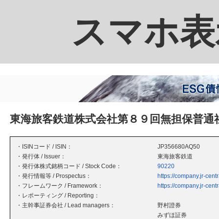
スマホ表
東海旅客鉄道株式会社第８９回無担保普通
・ISINコード / ISIN：
JP356680AQ50
・発行体 / Issuer：
東海旅客鉄道
・発行体株式銘柄コード / Stock Code：
90220
・発行情報等 / Prospectus：
https://company.jr-cent
・フレームワーク / Framework：
https://company.jr-cent
・レポーティング / Reporting：
・主幹事証券会社 / Lead managers：
野村證券
みずほ証券